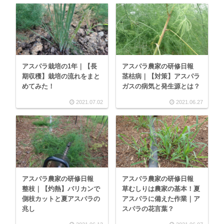
アスパラ栽培の1年｜【長
アスパラ農家の研修日報
期収穫】栽培の流れをまと
茎枯病｜【対策】アスパラ
めてみた！
ガスの病気と発生源とは？
2021.07.02
2021.06.27
アスパラ農家の研修日報
アスパラ農家の研修日報
整枝｜【灼熱】バリカンで
草むしりは農家の基本！夏
側枝カットと夏アスパラの
アスパラに備えた作業｜ア
兆し
スパラの花言葉？