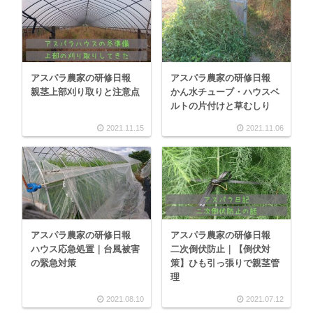
アスパラ農家の研修日報
アスパラ農家の研修日報
親茎上部刈り取りと注意点
かん水チューブ・ハウスベ
ルトの片付けと草むしり
2021.11.15
2021.11.06
アスパラ農家の研修日報
アスパラ農家の研修日報
ハウス応急処置｜台風被害
二次倒伏防止｜【倒伏対
の緊急対策
策】ひも引っ張りで親茎管
理
2021.08.10
2021.07.12