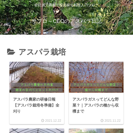
会社員で農家で投資家で料理人のブログ
サブロ～CEOのアスパラ日記
アスパラ栽培
アスパラ農家の研修日報
アスパラガスってどんな野
【アスパラ栽培冬準備】全
菜？｜アスパラの種から収
刈り
穫まで
2021.12.22
2021.11.22