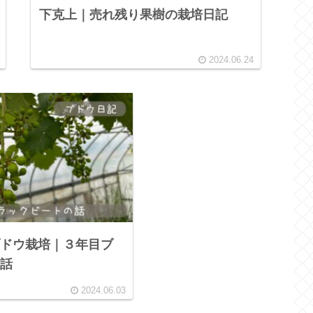
下克上｜売れ残り果樹の栽培日記
2024.06.24
ドウ栽培｜３年目ブ
話
2024.06.03