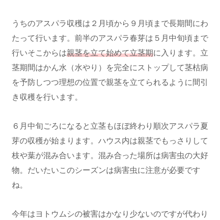
うちのアスパラ収穫は２月頃から９月頃まで長期間にわ
たって行います。前半のアスパラ春芽は５月中旬頃まで
行いそこからは
親茎を立て始めて立茎期
に入ります。立
茎期間はかん水（水やり）を完全にストップして茎枯病
を予防しつつ理想の位置で親茎を立てられるように間引
き収穫を行います。
６月中旬ごろになると立茎もほぼ終わり順次アスパラ夏
芽の収穫が始まります。ハウス内は親茎でもっさりして
枝や葉が混み合います。混み合った場所は病害虫の大好
物。だいたいこのシーズンは病害虫に注意が必要です
ね。
今年はヨトウムシの被害はかなり少ないのですが代わり