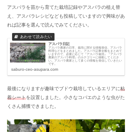
アスパラを苗から育てた栽培記録やアスパラの植え替
え、アスパラレシピなども投稿していますので興味があ
れば記事を選んで読んでみてください。
アスパラ日記
アスパラ農家の日常、栽培に関する情報発信、アスパラ
料理などをまとめました。アスパラ記事全般をまとめて
いますので、必要に応じて『アスパラ栽培』『アスパラ
農家のアスパラ料理』のカテゴリーに移動してくださ
い。アスパラ農家として多くの情報を発信していきたい
です。
saburo-ceo-asupara.com
最後になりますが趣味でブドウ栽培しているエリアに
粘
着シート
を設置しました。小さなコバエのような虫がた
くさん捕獲できました。