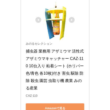
みのるセレクション
捕虫器 業務用 アザミウマ 活性式 
アザミウマキャッチャー CAZ-11
0 10台入り 粘着シート (ホリバー 
色/青色 各10枚)付き 害虫 駆除 防
除 殺虫 園芸 虫取り機 農業 みの
る産業
CAZ-110
Amazonで見る