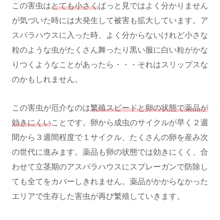
この害虫は
とても小さく
ぱっと見ではよく分かりません
が気づいた時には大発生して被害も拡大しています。ア
スパラハウスに入った時、よく分からないけれど小さな
粒のような虫がたくさん舞ったり黒い服に白い粒がかな
りつくようなことがあったら・・・それはスリップスな
のかもしれません。
この害虫が厄介なのは
繁殖スピードと卵の状態で薬品が
効きにくい
ことです。卵から成虫のサイクルが早く２週
間から３週間程度で１サイクル、たくさんの卵を産み次
の世代に進みます。薬品も卵の状態では効きにくく、合
わせて立茎期のアスパラハウスにスプレーガンで防除し
ても全てをカバーしきれません。薬品がかからなかった
エリアで生存した害虫が再び繁殖していきます。