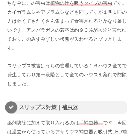
ちなみにこの害虫は
植物の汁を吸うタイプの害虫
です。
カイガラムシやアブラムシなども同じですが１匹１匹の
力は弱くてもたくさん集まって食害されるとかなり厳し
いです。アスパラガスの若茎は約９３%が水分と言われ
ておりこのみずみずしい状態が失われるとゾッとしま
す。
スリップス被害はうちの管理している１６ハウス全てで
発生しており第一段階として全てのハウスを薬剤で防除
しました。
スリップス対策｜補虫器
薬剤防除に加えて取り入れるのは
「補虫器」
です。今回
は過去から使っているアザミウマ補虫器と吸引式LED補