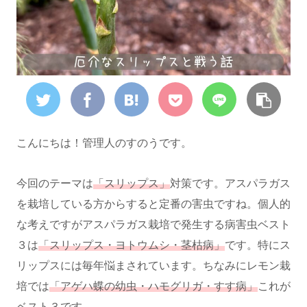
こんにちは！管理人のすのうです。
今回のテーマは
「スリップス」
対策です。アスパラガス
を栽培している方からすると定番の害虫ですね。個人的
な考えですがアスパラガス栽培で発生する病害虫ベスト
３は
「スリップス・ヨトウムシ・茎枯病」
です。特にス
リップスには毎年悩まされています。ちなみにレモン栽
培では
「アゲハ蝶の幼虫・ハモグリガ・すす病」
これが
ベスト３です。