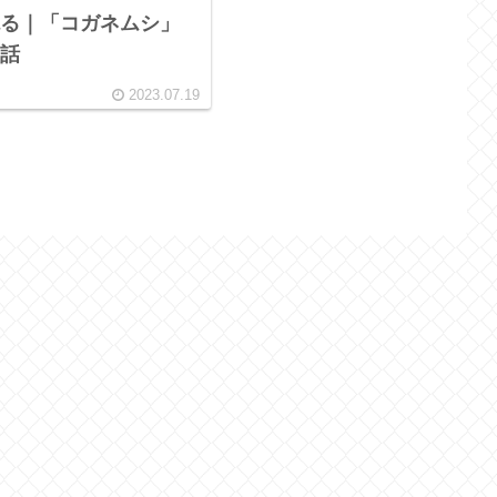
る｜「コガネムシ」
話
2023.07.19