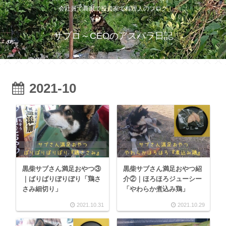
会社員で農家で投資家で料理人のブログ
サブロ～CEOのアスパラ日記
2021-10
黒柴サブさん満足おやつ③
黒柴サブさん満足おやつ紹
｜ばりばりぼりぼり「鶏さ
介②｜ほろほろジューシー
さみ細切り」
「やわらか煮込み鶏」
2021.10.31
2021.10.29