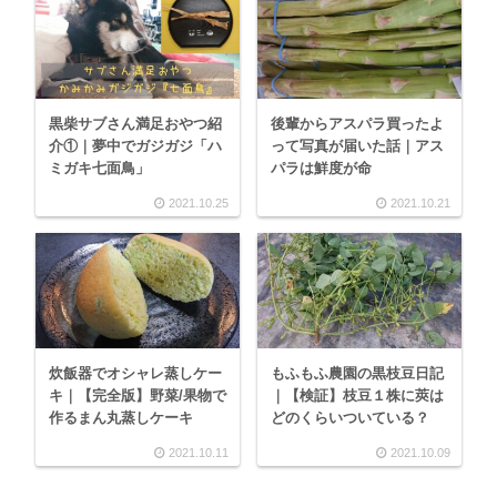
黒柴サブさん満足おやつ紹
後輩からアスパラ買ったよ
介①｜夢中でガジガジ「ハ
って写真が届いた話｜アス
ミガキ七面鳥」
パラは鮮度が命
2021.10.25
2021.10.21
炊飯器でオシャレ蒸しケー
もふもふ農園の黒枝豆日記
キ｜【完全版】野菜/果物で
｜【検証】枝豆１株に莢は
作るまん丸蒸しケーキ
どのくらいついている？
2021.10.11
2021.10.09