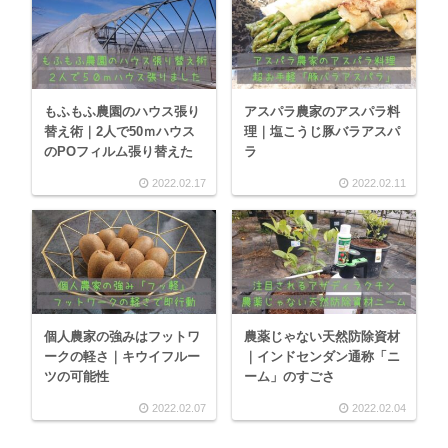
もふもふ農園のハウス張り
アスパラ農家のアスパラ料
替え術｜2人で50ｍハウス
理｜塩こうじ豚バラアスパ
のPOフィルム張り替えた
ラ
2022.02.17
2022.02.11
個人農家の強みはフットワ
農薬じゃない天然防除資材
ークの軽さ｜キウイフルー
｜インドセンダン通称「ニ
ツの可能性
ーム」のすごさ
2022.02.07
2022.02.04