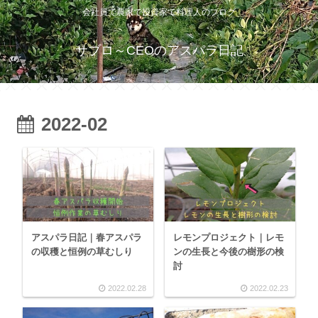
会社員で農家で投資家で料理人のブログ
サブロ～CEOのアスパラ日記
2022-02
アスパラ日記｜春アスパラ
レモンプロジェクト｜レモ
の収穫と恒例の草むしり
ンの生長と今後の樹形の検
討
2022.02.28
2022.02.23