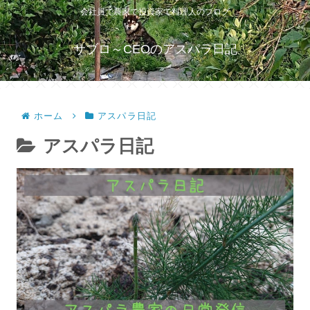
会社員で農家で投資家で料理人のブログ
サブロ～CEOのアスパラ日記
ホーム
アスパラ日記
アスパラ日記