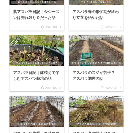
紫アスパラ日記｜今シーズ
アスパラ春の繁忙期が終わ
ンは売れ残り０だった話
り立茎を始めた話
2026.08.01
2026.05.13
アスパラ日記｜鉢植えで楽
アスパラのスジが苦手？｜
しむアスパラ栽培の話
アスパラ調理の話
2025.05.03
2025.04.10