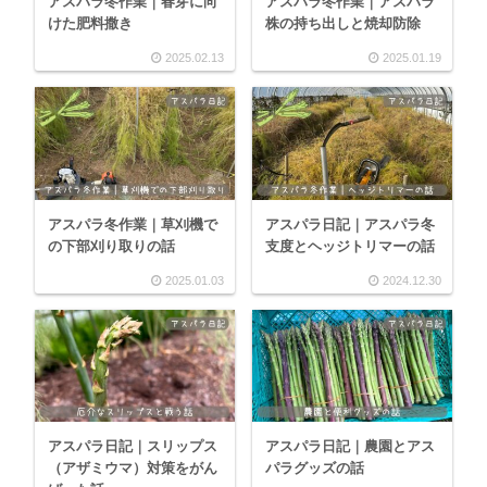
アスパラ冬作業｜春芽に向
アスパラ冬作業｜アスパラ
けた肥料撒き
株の持ち出しと焼却防除
2025.02.13
2025.01.19
アスパラ冬作業｜草刈機で
アスパラ日記｜アスパラ冬
の下部刈り取りの話
支度とヘッジトリマーの話
2025.01.03
2024.12.30
アスパラ日記｜スリップス
アスパラ日記｜農園とアス
（アザミウマ）対策をがん
パラグッズの話