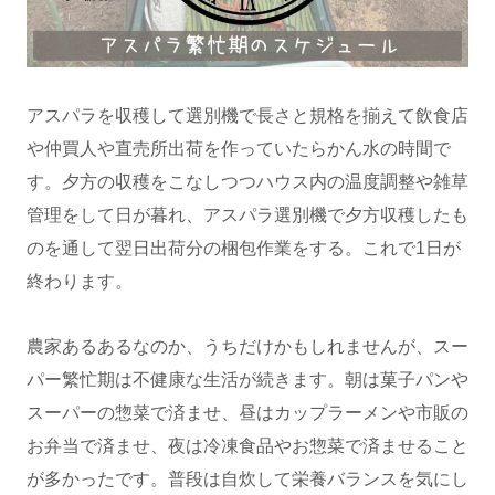
アスパラを収穫して選別機で長さと規格を揃えて飲食店
や仲買人や直売所出荷を作っていたらかん水の時間で
す。夕方の収穫をこなしつつハウス内の温度調整や雑草
管理をして日が暮れ、アスパラ選別機で夕方収穫したも
のを通して翌日出荷分の梱包作業をする。これで1日が
終わります。
農家あるあるなのか、うちだけかもしれませんが、スー
パー繁忙期は不健康な生活が続きます。朝は菓子パンや
スーパーの惣菜で済ませ、昼はカップラーメンや市販の
お弁当で済ませ、夜は冷凍食品やお惣菜で済ませること
が多かったです。普段は自炊して栄養バランスを気にし