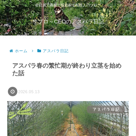
会社員で農家で投資家で料理人のブログ
サブロ～CEOのアスパラ日記
ホーム
アスパラ日記
アスパラ春の繁忙期が終わり立茎を始め
た話
2026.05.13