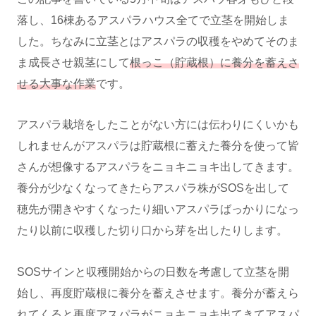
落し、16棟あるアスパラハウス全てで立茎を開始しま
した。ちなみに立茎とはアスパラの収穫をやめてそのま
ま成長させ親茎にして
根っこ（貯蔵根）に養分を蓄えさ
せる大事な作業
です。
アスパラ栽培をしたことがない方には伝わりにくいかも
しれませんがアスパラは貯蔵根に蓄えた養分を使って皆
さんが想像するアスパラをニョキニョキ出してきます。
養分が少なくなってきたらアスパラ株がSOSを出して
穂先が開きやすくなったり細いアスパラばっかりになっ
たり以前に収穫した切り口から芽を出したりします。
SOSサインと収穫開始からの日数を考慮して立茎を開
始し、再度貯蔵根に養分を蓄えさせます。養分が蓄えら
れてくると再度アスパラがニョキニョキ出てきてアスパ