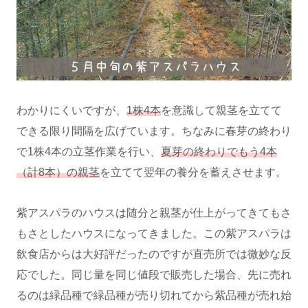
わかりにくいですが、
1株4本
を意識して親茎を立てて
できる限り間隔を広げています。ちなみに春芽の終わり
で1株4本の立茎作業を行い、
夏芽の終わりでもう4本
（計8本）の親茎
を立てて翌年の養分を蓄えさせます。
紫アスパラのハウスは随分と親茎が仕上がってきてもさ
もさとしたハウスになってきました。この紫アスパラは
飲食店からは大好評だったのですが直売所では微妙な反
応でした。同じ量を同じ値段で販売した場合、先に売れ
るのは緑品種で緑品種が売り切れてから紫品種が売れ始