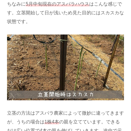
ちなみに
5月中旬現在のアスパラハウス
はこんな感じで
す。立茎開始して日が浅いため見た目的にはスカスカな
状態です。
立茎の方法はアスパラ農家によって微妙に違ってきます
が、うちの場合は
1株4本
の親を立てています。できる
だけ広い位置で4本の親を伸ばしていきます。途中で元