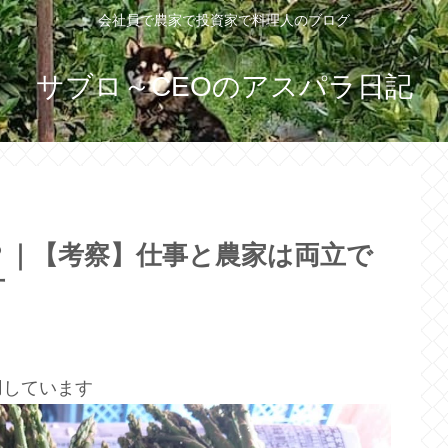
会社員で農家で投資家で料理人のブログ
サブロ～CEOのアスパラ日記
？｜【考察】仕事と農家は両立で
方
用しています