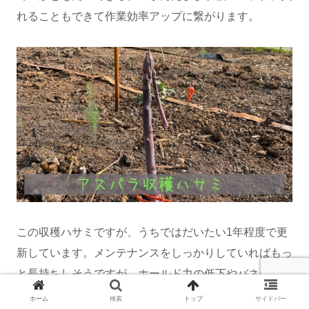
れることもできて作業効率アップに繋がります。
この収穫ハサミですが、うちではだいたい1年程度で更
新しています。メンテナンスをしっかりしていればもっ
と長持ちしそうですが、ホールド力の低下やバネの錆な
どで使いにくくなってきますので1年程度と割り切って
ホーム
検索
トップ
サイドバー