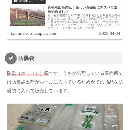
直売所出荷の話｜新しい直売所にアスパラ出
荷始めました
もふもふ農園では2022年の3月下旬より新規直売所出荷
を始めました。主に出荷しているのはアスパラガスで、
土日はそれぞれ80束ほど出荷しています。売れるため
に取り組んだことやポップ・こだわりなどを記事にまと
めました。直売所出荷は楽しいです。
saburo-ceo-asupara.com
2022.04.04
防曇袋
防曇（ボードン）袋
です。うちが出荷している直売所で
は防曇袋出荷がルールに入っているため全ての商品を防
曇袋に入れて販売しています。