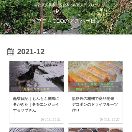
会社員で農家で投資家で料理人のブログ
サブロ～CEOのアスパラ日記
2021-12
黒柴日記｜もふもふ農園に
規格外の柑橘で商品開発｜
冬がきた｜冬をエンジョイ
デコポンのドライフルーツ
するサブさん
作り
2021.12.31
2021.12.27