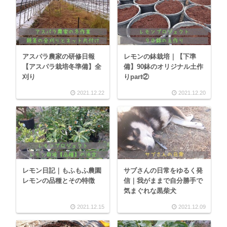
アスパラ農家の研修日報
レモンの鉢栽培｜【下準
【アスパラ栽培冬準備】全
備】90鉢のオリジナル土作
刈り
りpart②
2021.12.22
2021.12.20
レモン日記｜もふもふ農園
サブさんの日常をゆるく発
レモンの品種とその特徴
信｜我がままで自分勝手で
気まぐれな黒柴犬
2021.12.15
2021.12.09