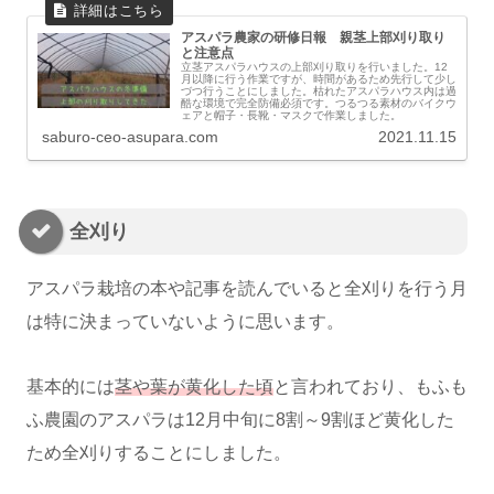
アスパラ農家の研修日報 親茎上部刈り取り
と注意点
立茎アスパラハウスの上部刈り取りを行いました。12
月以降に行う作業ですが、時間があるため先行して少し
づつ行うことにしました。枯れたアスパラハウス内は過
酷な環境で完全防備必須です。つるつる素材のバイクウ
ェアと帽子・長靴・マスクで作業しました。
saburo-ceo-asupara.com
2021.11.15
全刈り
アスパラ栽培の本や記事を読んでいると全刈りを行う月
は特に決まっていないように思います。
基本的には
茎や葉が黄化した頃
と言われており、もふも
ふ農園のアスパラは12月中旬に8割～9割ほど黄化した
ため全刈りすることにしました。