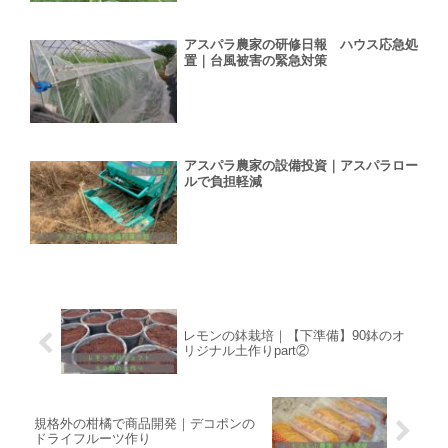
アスパラ農家の研修日報 ハウス応急処
置｜台風被害の緊急対策
アスパラ農家の設備投資｜アスパラロー
ルで負担軽減
レモンの鉢栽培｜【下準備】90鉢のオ
リジナル土作りpart②
規格外の柑橘で商品開発｜デコポンの
ドライフルーツ作り