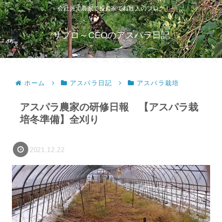
会社員で農家で投資家で料理人のブログ
サブロ～CEOのアスパラ日記
ホーム
アスパラ日記
アスパラ栽培
アスパラ農家の研修日報 【アスパラ栽
培冬準備】全刈り
2021.12.22