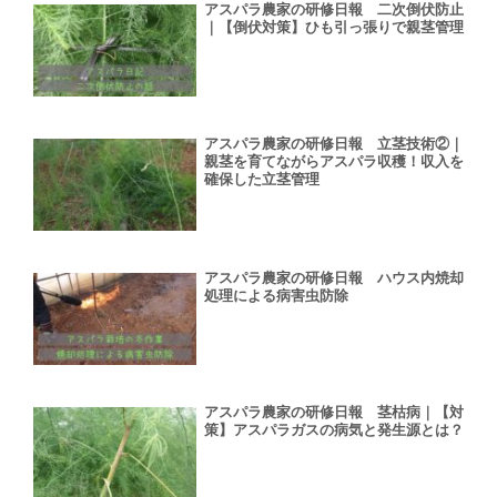
アスパラ農家の研修日報 二次倒伏防止
｜【倒伏対策】ひも引っ張りで親茎管理
アスパラ農家の研修日報 立茎技術②｜
親茎を育てながらアスパラ収穫！収入を
確保した立茎管理
アスパラ農家の研修日報 ハウス内焼却
処理による病害虫防除
アスパラ農家の研修日報 茎枯病｜【対
策】アスパラガスの病気と発生源とは？