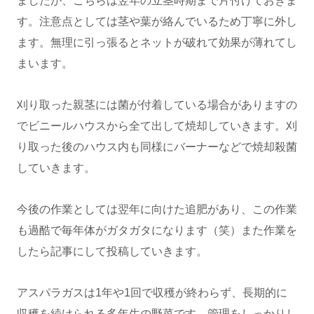
ましたが、こちらは翌年の立茎時期まで片付けておきま
す。注意点としては茎や葉が絡んでいるため丁寧に外し
ます。無理に引っ張るとネットが破れて効果が薄れてし
まいます。
刈り取った親茎には菌が付着している場合がありますの
でビニールハウスから全て出して焼却していきます。刈
り取った後のハウス内も同様にバーナーなどで焼却殺菌
していきます。
今後の作業としては翌年に向けた追肥があり、この作業
も過酷で毎年体がガタガタになります（笑）また作業を
したら記事にして投稿していきます。
アスパラガスは1年や1回で収穫が終わらず、長期的に
収穫を続けられる多年生の野菜です。管理をしっかりし