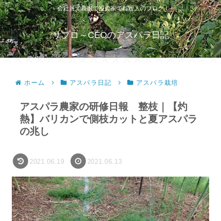
会社員で農家で投資家で料理人のブログ
サブロ～CEOのアスパラ日記
ホーム
アスパラ日記
アスパラ栽培
アスパラ農家の研修日報 整枝｜【灼
熱】バリカンで側枝カットと夏アスパラ
の兆し
2021.06.19
2021.06.13