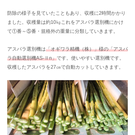
防除の様子を見ていたこともあり、収穫に2時間かかり
ました。収穫量は約10㎏これをアスパラ選別機にかけ
て①番～⑤番・規格外の重量に分類していきます。
アスパラ選別機は
「オギワラ精機（株）」様の「アスパ
ラ自動選別機AS-Ⅱn」
です。使いやすい選別機です。
収穫したアスパラを27㎝で自動カットしていきます。