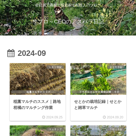
会社員で農家で投資家で料理人のブログ
サブロ～CEOのアスパラ日記
2024-09
稲藁マルチのススメ｜路地
せとかの栽培記録｜せとか
柑橘のマルチング作業
と雑草マルチ
2024.09.25
2024.09.20