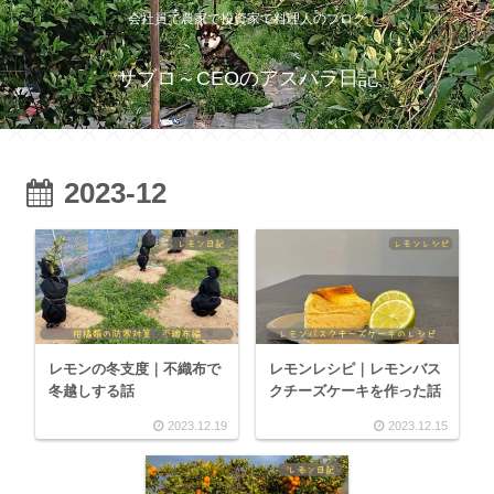
会社員で農家で投資家で料理人のブログ
サブロ～CEOのアスパラ日記
2023-12
レモンの冬支度｜不織布で
レモンレシピ｜レモンバス
冬越しする話
クチーズケーキを作った話
2023.12.19
2023.12.15