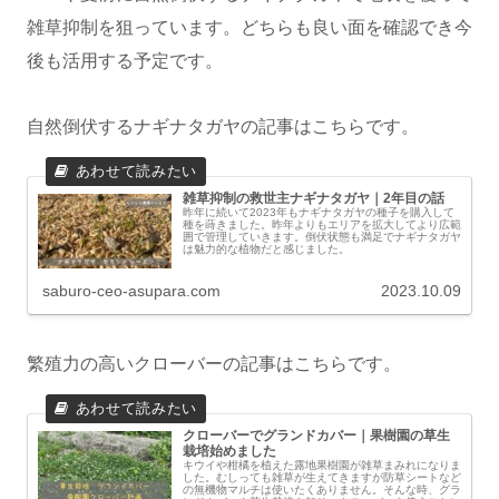
雑草抑制を狙っています。どちらも良い面を確認でき今
後も活用する予定です。
自然倒伏するナギナタガヤの記事はこちらです。
雑草抑制の救世主ナギナタガヤ｜2年目の話
昨年に続いて2023年もナギナタガヤの種子を購入して
種を蒔きました。昨年よりもエリアを拡大してより広範
囲で管理していきます。倒伏状態も満足でナギナタガヤ
は魅力的な植物だと感じました。
saburo-ceo-asupara.com
2023.10.09
繁殖力の高いクローバーの記事はこちらです。
クローバーでグランドカバー｜果樹園の草生
栽培始めました
キウイや柑橘を植えた露地果樹園が雑草まみれになりま
した。むしっても雑草が生えてきますが防草シートなど
の無機物マルチは使いたくありません。そんな時、グラ