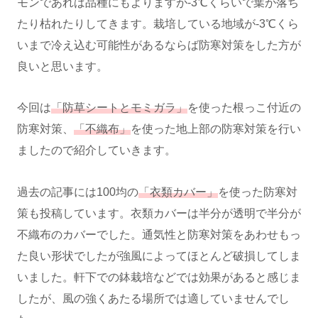
モンであれば品種にもよりますが-3℃くらいで葉が落ち
たり枯れたりしてきます。栽培している地域が-3℃くら
いまで冷え込む可能性があるならば防寒対策をした方が
良いと思います。
今回は
「防草シートとモミガラ」
を使った根っこ付近の
防寒対策、
「不織布」
を使った地上部の防寒対策を行い
ましたので紹介していきます。
過去の記事には100均の
「衣類カバー」
を使った防寒対
策も投稿しています。衣類カバーは半分が透明で半分が
不織布のカバーでした。通気性と防寒対策をあわせもっ
た良い形状でしたが強風によってほとんど破損してしま
いました。軒下での鉢栽培などでは効果があると感じま
したが、風の強くあたる場所では適していませんでし