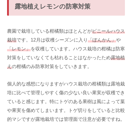
露地植えレモンの防寒対策
農園で栽培している柑橘類はほとんどが
ビニールハウス
栽培
です。12月は収穫シーズンに入り
「ぽんかん」
や
「レモン」
を収穫しています。ハウス栽培の柑橘は防寒
対策をしていなくても枯れることはなかったため
露地植
え
の柑橘のみ防寒対策をしていきます。
個人的な感想になりますがハウス栽培の柑橘類は露地栽
培に比べて管理しやすく傷の少ない良い果実が収穫でき
ていると感じます。特にトゲのある果樹は風によって葉
や果実を傷めてしまいます。トゲ切りをしていると比較
的マシですが露地栽培では管理面で注意が必要ですね。