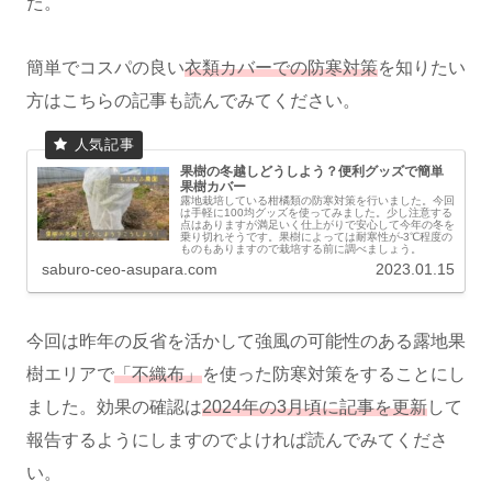
た。
簡単でコスパの良い
衣類カバーでの防寒対策
を知りたい
方はこちらの記事も読んでみてください。
果樹の冬越しどうしよう？便利グッズで簡単
果樹カバー
露地栽培している柑橘類の防寒対策を行いました。今回
は手軽に100均グッズを使ってみました。少し注意する
点はありますが満足いく仕上がりで安心して今年の冬を
乗り切れそうです。果樹によっては耐寒性が-3℃程度の
ものもありますので栽培する前に調べましょう。
saburo-ceo-asupara.com
2023.01.15
今回は昨年の反省を活かして強風の可能性のある露地果
樹エリアで
「不織布」
を使った防寒対策をすることにし
ました。効果の確認は
2024年の3月頃に記事を更新
して
報告するようにしますのでよければ読んでみてくださ
い。