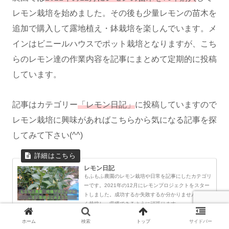
レモン栽培を始めました。その後も少量レモンの苗木を
追加で購入して露地植え・鉢栽培を楽しんでいます。メ
インはビニールハウスでポット栽培となりますが、こち
らのレモン達の作業内容を記事にまとめて定期的に投稿
しています。
記事はカテゴリー
「レモン日記」
に投稿していますので
レモン栽培に興味があればこちらから気になる記事を探
してみて下さい(^^)
レモン日記
もふもふ農園のレモン栽培や日常を記事にしたカテゴリ
ーです。2021年の12月にレモンプロジェクトをスター
トしました。成功するか失敗するか分かりませんがうま
く栽培し、収穫できるように頑張ります。
saburo-ceo-asupara.com
ホーム
検索
トップ
サイドバー