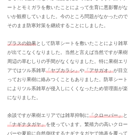
ートとモミガラを敷いたことによって生育に悪影響がな
いか観察していました。今のところ問題がなかったので
そのまま防寒対策を継続することにしました。
プラスの効果
として防草シートを敷いたことにより雑草
が出てこなくなりました。当然と言えば当然ですが果樹
周辺の草むしりの手間がなくなりました。特に果樹エリ
アではツル系雑草
「ヤブカラシ」
や
「アサガオ」
が目立
っており果樹に絡みつくこともありました。防草シート
によりツル系雑草が侵入しにくくなったため管理面が楽
になりました。
余談ですが果樹エリアでは雑草抑制に
「クローバー」
と
「ナギナタガヤ」
を使っています。繁殖力の高いクロー
バーや夏前に自然倒伏するナギナタガヤで地表を覆って