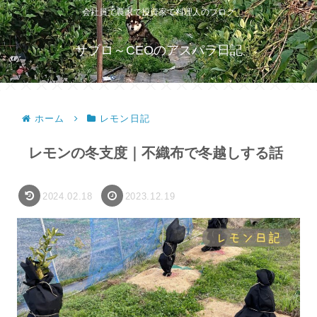
会社員で農家で投資家で料理人のブログ
サブロ～CEOのアスパラ日記
ホーム
レモン日記
レモンの冬支度｜不織布で冬越しする話
2024.02.18
2023.12.19