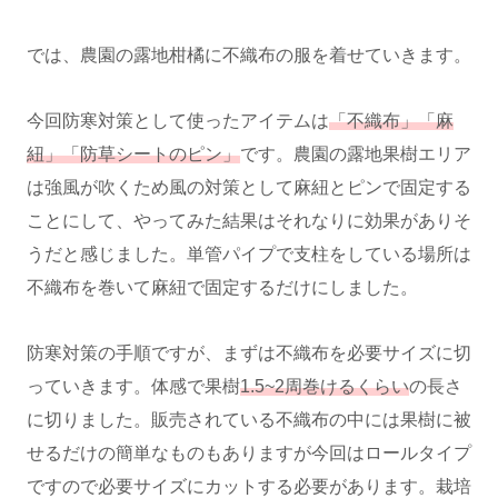
では、農園の露地柑橘に不織布の服を着せていきます。
今回防寒対策として使ったアイテムは
「不織布」「麻
紐」「防草シートのピン」
です。農園の露地果樹エリア
は強風が吹くため風の対策として麻紐とピンで固定する
ことにして、やってみた結果はそれなりに効果がありそ
うだと感じました。単管パイプで支柱をしている場所は
不織布を巻いて麻紐で固定するだけにしました。
防寒対策の手順ですが、まずは不織布を必要サイズに切
っていきます。体感で果樹
1.5~2周巻けるくらい
の長さ
に切りました。販売されている不織布の中には果樹に被
せるだけの簡単なものもありますが今回はロールタイプ
ですので必要サイズにカットする必要があります。栽培