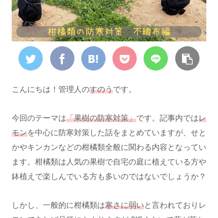
こんにちは！管理人の
すのう
です。
今回のテーマは
「果樹の防寒対策」
です。記事内では
レ
モン
を中心に防寒対策した話をまとめていますが、せと
かやキンカンなどの柑橘類全般に関わる内容となってい
ます。柑橘類は人気の果樹で自宅の庭に植えている方や
鉢植えで楽しんでいる方も多いのではないでしょうか？
しかし、一般的に柑橘類は
寒さに弱い
と言われておりレ