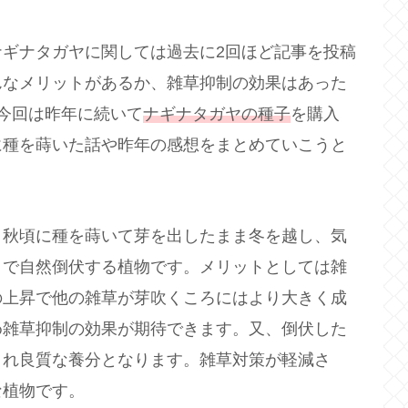
ナギナタガヤに関しては過去に2回ほど記事を投稿
んなメリットがあるか、雑草抑制の効果はあった
今回は昨年に続いて
ナギナタガヤの種子
を購入
に種を蒔いた話や昨年の感想をまとめていこうと
と秋頃に種を蒔いて芽を出したまま冬を越し、気
さで自然倒伏する植物です。メリットとしては雑
の上昇で他の雑草が芽吹くころにはより大きく成
め雑草抑制の効果が期待できます。又、倒伏した
され良質な養分となります。雑草対策が軽減さ
な植物です。