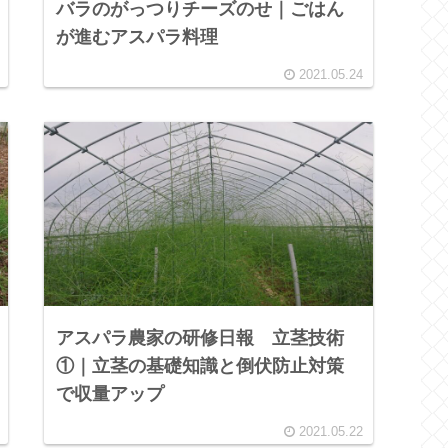
バラのがっつりチーズのせ｜ごはん
が進むアスパラ料理
2021.05.24
アスパラ農家の研修日報 立茎技術
①｜立茎の基礎知識と倒伏防止対策
で収量アップ
2021.05.22