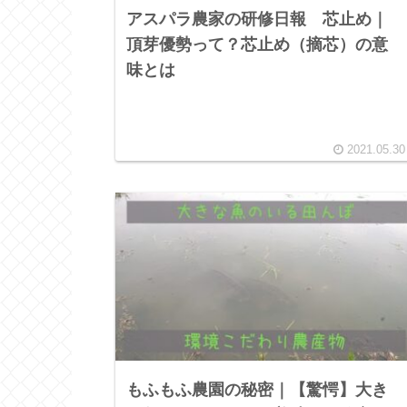
アスパラ農家の研修日報 芯止め｜
頂芽優勢って？芯止め（摘芯）の意
味とは
2021.05.30
もふもふ農園の秘密｜【驚愕】大き