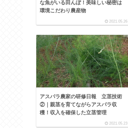
な魚がいる田んぼ！美味しい秘密は
環境こだわり農産物
2021.05.26
アスパラ農家の研修日報 立茎技術
②｜親茎を育てながらアスパラ収
穫！収入を確保した立茎管理
2021.05.23