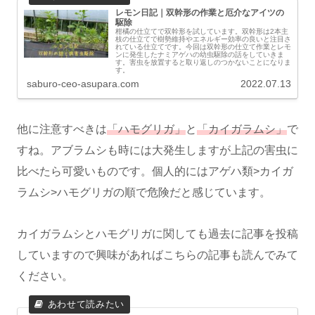
レモン日記｜双幹形の作業と厄介なアイツの
駆除
柑橘の仕立てで双幹形を試しています。双幹形は2本主
枝の仕立てで樹勢維持やエネルギー効率の良いと注目さ
れている仕立てです。今回は双幹形の仕立て作業とレモ
ンに発生したナミアゲハの幼虫駆除の話をしていきま
す。害虫を放置すると取り返しのつかないことになりま
す。
saburo-ceo-asupara.com
2022.07.13
他に注意すべきは
「ハモグリガ」
と
「カイガラムシ」
で
すね。アブラムシも時には大発生しますが上記の害虫に
比べたら可愛いものです。個人的にはアゲハ類>カイガ
ラムシ>ハモグリガの順で危険だと感じています。
カイガラムシとハモグリガに関しても過去に記事を投稿
していますので興味があればこちらの記事も読んでみて
ください。