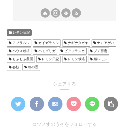
レモン日記
アブラムシ
カイガラムシ
ナギナタガヤ
ナミアゲハ
ハウス栽培
ハモグリガ
ビアフランカ
プチ剪定
もふもふ農園
レモン日記
レモン栽培
姫レモン
春枝
璃の香
シェアする
コツメすのうそをフォローする