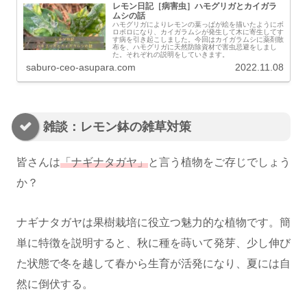
レモン日記［病害虫］ハモグリガとカイガラ
ムシの話
ハモグリガによりレモンの葉っぱが絵を描いたようにボ
ロボロになり、カイガラムシが発生して木に寄生してす
す病を引き起こしました。今回はカイガラムシに薬剤散
布を、ハモグリガに天然防除資材で害虫忌避をしまし
た。それぞれの説明をしていきます。
saburo-ceo-asupara.com
2022.11.08
雑談：レモン鉢の雑草対策
皆さんは
「ナギナタガヤ」
と言う植物をご存じでしょう
か？
ナギナタガヤは果樹栽培に役立つ魅力的な植物です。簡
単に特徴を説明すると、秋に種を蒔いて発芽、少し伸び
た状態で冬を越して春から生育が活発になり、夏には自
然に倒伏する。