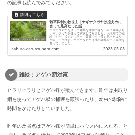
の記事も読んでみてください。
雑草抑制の救世主｜ナギナタガヤは控えめに
言って最高だった話
ナギナタガヤを使って雑草を抑制できないか？昨年より
ナギナタガヤを使って実験してみました。現段階での結
論ですが、控えめに言って最高です（笑）思ったよりも
密集して倒伏するナギナタガヤは他の雑草が出る場所を
奪っていました。
saburo-ceo-asupara.com
2023.05.03
雑談：アゲハ類対策
ヒラリヒラリとアゲハ蝶が飛んできます。昨年は虫取り
網を使ってアゲハ蝶の捕獲を頑張ったり、幼虫の駆除に
時間をかけたりしていました。
昨年の反省点はアゲハ蝶が簡単にハウス内に入れること