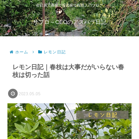
会社員で農家で投資家で料理人のブログ
サブロ～CEOのアスパラ日記
ホーム
レモン日記
レモン日記｜春枝は大事だがいらない春
枝は切った話
2023.05.05