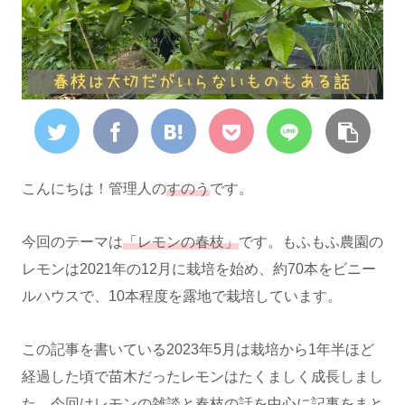
こんにちは！管理人の
すのう
です。
今回のテーマは
「レモンの春枝」
です。もふもふ農園の
レモンは2021年の12月に栽培を始め、約70本をビニー
ルハウスで、10本程度を露地で栽培しています。
この記事を書いている2023年5月は栽培から1年半ほど
経過した頃で苗木だったレモンはたくましく成長しまし
た。今回はレモンの雑談と春枝の話を中心に記事をまと