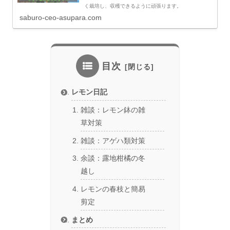
く栽培し、収穫できるように頑張ります。
saburo-ceo-asupara.com
目次
レモン日記
雑談：レモン鉢の雑
草対策
雑談：アゲハ類対策
余談：露地柑橘の冬
越し
レモンの春枝と簡易
剪定
まとめ