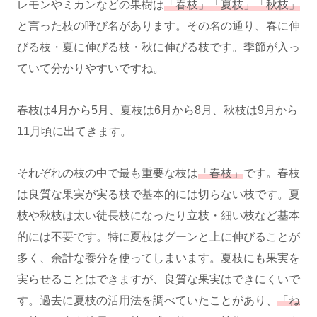
レモンやミカンなどの果樹は
「春枝」「夏枝」「秋枝」
と言った枝の呼び名があります。その名の通り、春に伸
びる枝・夏に伸びる枝・秋に伸びる枝です。季節が入っ
ていて分かりやすいですね。
春枝は4月から5月、夏枝は6月から8月、秋枝は9月から
11月頃に出てきます。
それぞれの枝の中で最も重要な枝は
「春枝」
です。春枝
は良質な果実が実る枝で基本的には切らない枝です。夏
枝や秋枝は太い徒長枝になったり立枝・細い枝など基本
的には不要です。特に夏枝はグーンと上に伸びることが
多く、余計な養分を使ってしまいます。夏枝にも果実を
実らせることはできますが、良質な果実はできにくいで
す。過去に夏枝の活用法を調べていたことがあり、
「ね