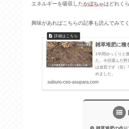
エネルギーを吸収した
かぼちゃ
はどれく
興味があればこちらの記事も読んでみて
雑草堆肥に種
1年間ゆっくりと
た。今回選んだ野
は放置です（笑）
めました。
saburo-ceo-asupara.com
雑草堆肥の作り