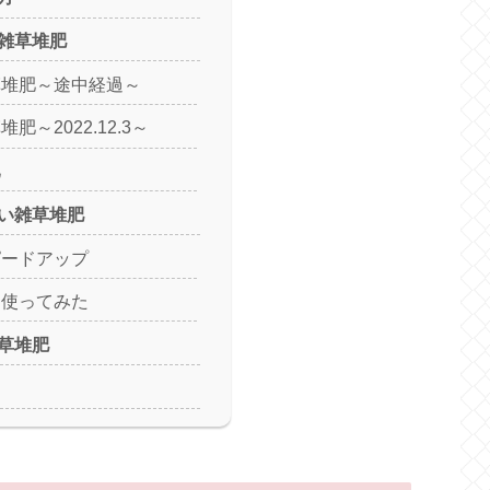
雑草堆肥
草堆肥～途中経過～
肥～2022.12.3～
肥
い雑草堆肥
ピードアップ
オ使ってみた
草堆肥