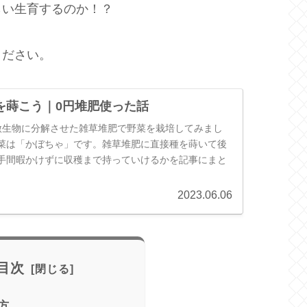
らい生育するのか！？
ください。
を蒔こう｜0円堆肥使った話
微生物に分解させた雑草堆肥で野菜を栽培してみまし
菜は「かぼちゃ」です。雑草堆肥に直接種を蒔いて後
手間暇かけずに収穫まで持っていけるかを記事にまと
2023.06.06
目次
方