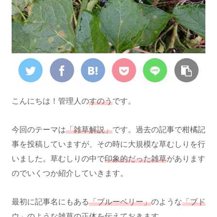
こんにちは！管理人の
すのう
です。
今回のテーマは
「雑草解説」
です。過去の記事で柑橘記
事を投稿していますが、その時に大規模な草むしりを行
いました。草むしりの中で
印象的だった雑草
があります
のでいくつか紹介していきます。
最初に記事名にもある
「ブルーベリー」
のような
「ブド
ウ」
のような雑草の正体を伝えておきます。