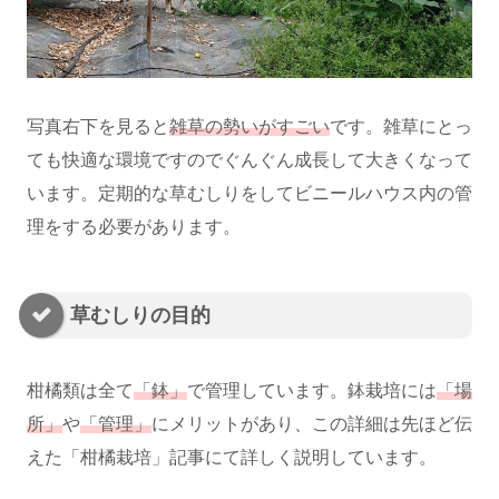
写真右下を見ると
雑草の勢いがすごい
です。雑草にとっ
ても快適な環境ですのでぐんぐん成長して大きくなって
います。定期的な草むしりをしてビニールハウス内の管
理をする必要があります。
草むしりの目的
柑橘類は全て
「鉢」
で管理しています。鉢栽培には
「場
所」
や
「管理」
にメリットがあり、この詳細は先ほど伝
えた「柑橘栽培」記事にて詳しく説明しています。