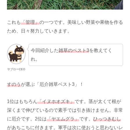
これも
「管理」
の一つです。美味しい野菜や果物を作る
ため、日々努力していきます。
今回紹介した
雑草のベスト3
を教えてく
れ。
サブローCEO
すのう
が選ぶ「厄介雑草ベスト3」！
1位はもちろん
「イヌホオズキ」
です。茎が太くて根が
深くまで伸びているので素手では引き抜けません。非常
に厄介です。2位は
「ヤエムグラ」
です。
ひっつきむし
があちこちに付きます。軍手は次に使おうと思わないレ