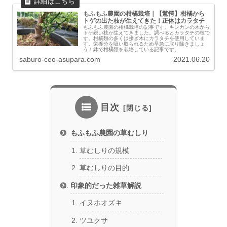
もふもふ農園の柑橘栽培｜【驚愕】柑橘から
トゲの出た枝が生えてきた！正体はカラタチ
もふもふ農園の柑橘栽培の記事です。キンカンの木から
トゲ鋭い枝が生えてきました。調べるとカラタチの枝で
す。柑橘類の多くは接ぎ木にカラタチを使用していま
す。栄養分を吸い取られるため早急に取り除きましょ
う！鉢で柑橘類を栽培している記事です。
saburo-ceo-asupara.com
2021.06.20
目次
もふもふ農園の草むしり
草むしりの規模
草むしりの目的
印象的だった雑草解説
イヌホオズキ
ツユクサ