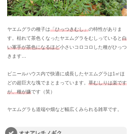
ヤエムグラの種子は
「ひっつきむし」
の特性がありま
す。枯れて茶色くなったヤエムグラをむしっていると
白
い軍手が茶色になるほど
小さいコロコロした種がひっつ
きます…
ビニールハウス内で快適に成長したヤエムグラは1㎡ほ
どの超巨大な塊でまとまっています。
草むしりは楽です
が、種が嫌
です（笑）
ヤエムグラも道端や畑など幅広くみられる雑草です。
オオアレチノギク