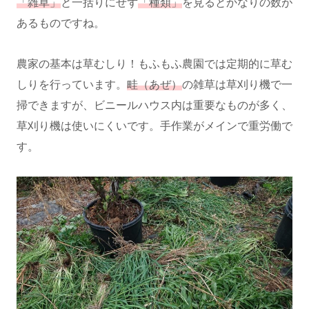
「雑草」
と一括りにせず
「種類」
を見るとかなりの数が
あるものですね。
農家の基本は草むしり！もふもふ農園では定期的に草む
しりを行っています。
畦（あぜ）
の雑草は草刈り機で一
掃できますが、ビニールハウス内は重要なものが多く、
草刈り機は使いにくいです。手作業がメインで重労働で
す。