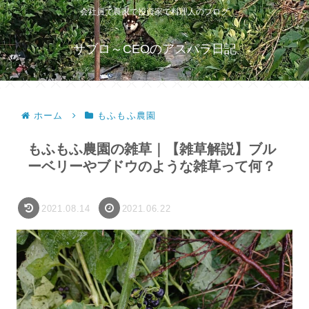
会社員で農家で投資家で料理人のブログ
サブロ～CEOのアスパラ日記
ホーム
もふもふ農園
もふもふ農園の雑草｜【雑草解説】ブル
ーベリーやブドウのような雑草って何？
2021.08.14
2021.06.22