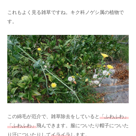
これもよく見る雑草ですね。キク科ノゲシ属の植物で
す。
この綿毛が厄介で、雑草除去をしていると
「ふわふわ」
「ふわふわ」
飛んできます。服についたり帽子についた
り汗についたりして
イライラ
します。