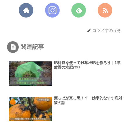
コツメすのうそ
関連記事
肥料袋を使って雑草堆肥を作ろう｜1年
放置の堆肥作り
葉っぱが真っ黒！？｜効率的なすす病対
策の話