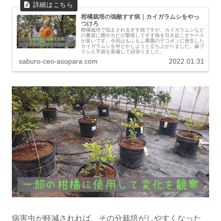
柑橘栽培の強敵すす病｜カイガラムシをやっ
つけろ
柑橘栽培で悩まされるすす病ですが、カイガラムシなど
の糞尿に菌やカビが繁殖してすす病を引き起こすケース
が多いです。今回はもふもふ農園のデコポンに発生した
カイガラムシを何とかしようと立ち上がりました。歯ブ
ラシと手袋を装備して頑張りました。
saburo-ceo-asupara.com
2022.01.31
病害虫が軽減されれば、その分栽培がしやすくなった