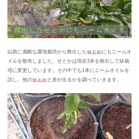
以前に過酷な露地栽培から救出した
せとか
にもニームオ
イルを散布しました。せとかは現在3本を救出して鉢栽
培に変更しています。その中でも1本にニームオイルを
試し、他の
せとか
と差が出るかを調べていきます。