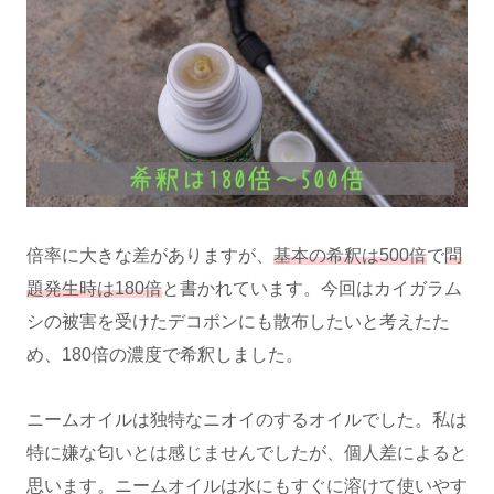
倍率に大きな差がありますが、
基本の希釈は500倍
で
問
題発生時は180倍
と書かれています。今回はカイガラム
シの被害を受けたデコポンにも散布したいと考えたた
め、180倍の濃度で希釈しました。
ニームオイルは独特なニオイのするオイルでした。私は
特に嫌な匂いとは感じませんでしたが、個人差によると
思います。ニームオイルは水にもすぐに溶けて使いやす