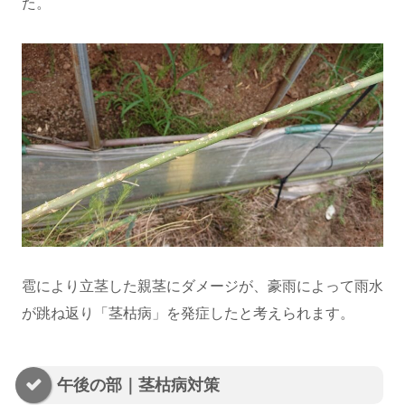
た。
雹により立茎した親茎にダメージが、豪雨によって雨水
が跳ね返り「茎枯病」を発症したと考えられます。
午後の部｜茎枯病対策