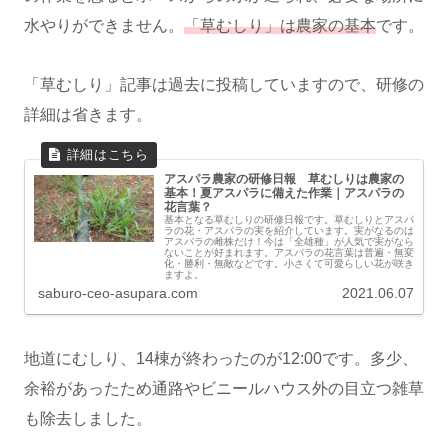
水やりができません。
「草むしり」は農家の基本
です。
「草むしり」記事は過去に投稿していますので、研修の
詳細は省きます。
アスパラ農家の研修日報 草むしりは農家の
基本！夏アスパラに備えた作業｜アスパラの
花言葉？
基本となる草むしりの研修日報です。草むしりとアスパ
ラの花・アスパラの実を紹介しています。実がなるのは
アスパラの雌株だけ！今は「全雄種」が人気で実がなら
ないことが好まれます。アスパラの花言葉は普遍・無変
化・勝利・無敵などです。小さくて可愛らしい花が咲き
ますよ。
saburo-ceo-asupara.com
2021.06.07
地道にむしり、14棟が終わったのが12:00です。多少、
余裕があったため通路やビニールハウス外の目立つ雑草
も除去しました。