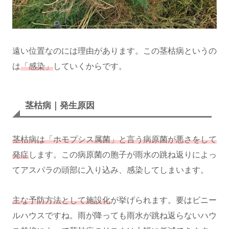
遠い位置なのには理由があります。この茎枯病というの
は
「感染」
していくからです。
茎枯病｜発生原因
茎枯病は「ホモプシス属菌」と言う病原菌が悪さをして
発症
します。この病原菌の胞子が雨水の跳ね返りによっ
てアスパラの頭部に入り込み、感染してしまいます。
主な予防方法として施設化
が挙げられます。要はビニー
ルハウスですね。雨が降っても雨水が跳ね返らないハウ