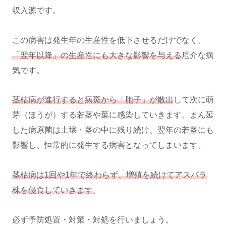
収入源です。
この病害は発生年の生産性を低下させるだけでなく、
「翌年以降」の生産性にも大きな影響を与える
厄介な病
気です。
茎枯病が進行すると病斑から「胞子」が散出
して次に萌
芽（ほうが）する若茎や葉に感染していきます。まん延
した病原菌は土壌・茎の中に残り続け、翌年の若茎にも
影響し、恒常的に発生する病害となってしまいます。
茎枯病は1回や1年で終わらず、増殖を続けてアスパラ
株を侵食していきます
。
必ず予防処置・対策・対処を行いましょう。