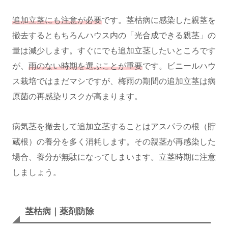
追加立茎にも注意が必要
です。茎枯病に感染した親茎を
撤去するともちろんハウス内の「光合成できる親茎」の
量は減少します。すぐにでも追加立茎したいところです
が、
雨のない時期を選ぶことが重要
です。ビニールハウ
ス栽培ではまだマシですが、梅雨の期間の追加立茎は病
原菌の再感染リスクが高まります。
病気茎を撤去して追加立茎することはアスパラの根（貯
蔵根）の養分を多く消耗します。その親茎が再感染した
場合、養分が無駄になってしまいます。立茎時期に注意
しましょう。
茎枯病｜薬剤防除