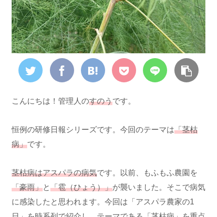
こんにちは！管理人の
すのう
です。
恒例の研修日報シリーズです。今回のテーマは
「茎枯
病」
です。
茎枯病はアスパラの病気
です。以前、もふもふ農園を
「豪雨」
と
「雹（ひょう）」
が襲いました。そこで病気
に感染したと思われます。今回は「アスパラ農家の1
日」を時系列で紹介し、テーマである「茎枯病」を重点