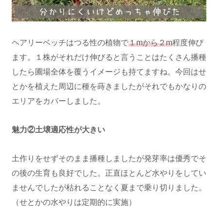
ヘアリーベッチはつる性の植物で
１mから２m
程度伸び
ます。１株がそれだけ伸びると言うことはたくさん播種
したら圃場全体を覆うイメージも持てますね。今回はせ
とかを植えた周辺に種を蒔きましたがそれでもかなりの
エリアをカバーしました。
魅力②土壌適応性が大きい
土作りをせずそのまま播種しましたが発芽率は優秀でそ
の後の生育も良好でした。正直ほとんど水やりをしてい
ませんでしたが枯れることなく夏まで乗り切りました。
（せとかの水やりは定期的に実施）