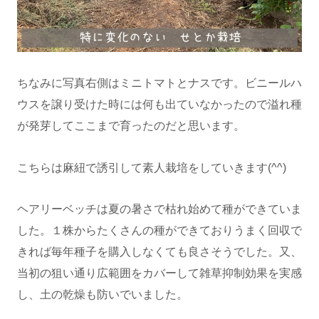
ちなみに写真右側はミニトマトとナスです。ビニールハ
ウスを譲り受けた時には何も出ていなかったので溢れ種
が発芽してここまで育ったのだと思います。
こちらは麻紐で誘引して素人栽培をしていきます(^^)
ヘアリーベッチは夏の暑さで枯れ始めて種ができていま
した。１株からたくさんの種ができておりうまく回収で
きれば毎年種子を購入しなくても良さそうでした。又、
当初の狙い通り広範囲をカバーして雑草抑制効果を実感
し、土の乾燥も防いでいました。