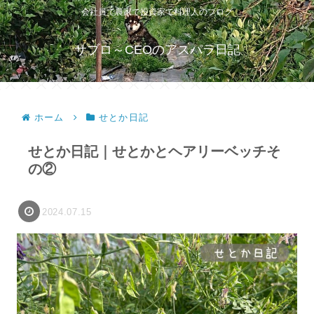
会社員で農家で投資家で料理人のブログ
サブロ～CEOのアスパラ日記
ホーム
せとか日記
せとか日記｜せとかとヘアリーベッチそ
の②
2024.07.15