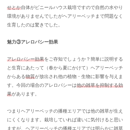
せとか
自体がビニールハウス栽培ですので自然の水やり
環境がありませんでしたがヘアリーベッチまで問題なく
生育したのは驚きでした。
魅力③アレロパシー効果
アレロパシー効果
をご存知でしょうか？簡単に説明する
と生育にあたって（春から夏にかけて）ヘアリーベッチ
からある
物質
が放出され他の植物・生物に影響を与えま
す。今回の場合のアレロパシーは
他の雑草を抑制する効
果
があります。
つまりヘアリーベッチの播種エリアでは他の雑草が生え
にくくなります。栽培していれば違いに気付けると思い
ますが、ヘアリーベッチの播種エリアでは明らかに雑草