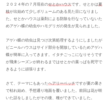
２０２４年の７月現在の
せとかハウス
です。せとかは
夏
枝
が出始めて少しボリュームのある見た目になりまし
た。せとかハウスは薬剤による防除を行なっていないた
めアゲハ蝶の幼虫やハモグリガの発生が見られました。
アゲハ蝶の幼虫は見つけ次第処理するようにしましたが
ビニールハウスはサイド部分を開放しているためアゲハ
蝶が簡単に入ってきます。イタチごっこになりそうです
が飛来シーズンが終わるまではせとかの葉っぱを死守で
きるように頑張ります。
さて、テーマにもあった
ヘアリーベッチ
ですが夏の暑さ
で枯れ始め、予想通り地面を覆いました。前回は花が咲
いた話をしましたがその後、種ができていました。