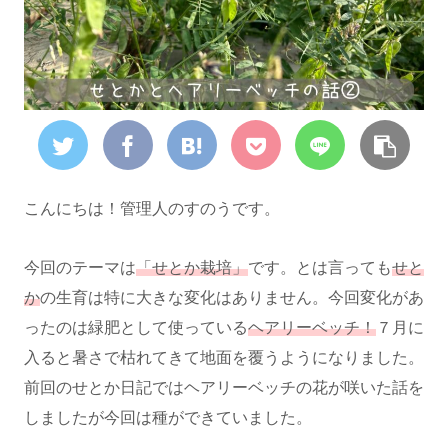
こんにちは！管理人のすのうです。
今回のテーマは
「せとか栽培」
です。とは言っても
せと
か
の生育は特に大きな変化はありません。今回変化があ
ったのは緑肥として使っている
ヘアリーベッチ！
７月に
入ると暑さで枯れてきて地面を覆うようになりました。
前回のせとか日記ではヘアリーベッチの花が咲いた話を
しましたが今回は種ができていました。