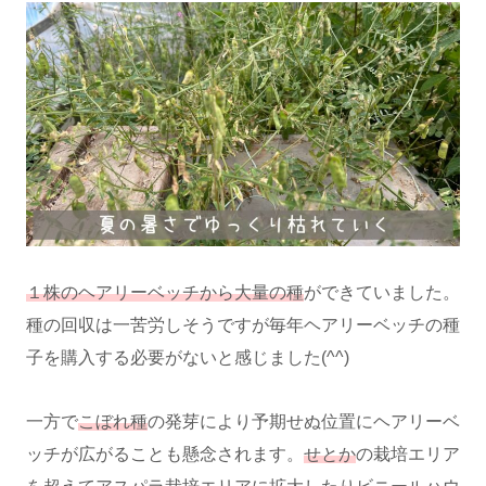
１株のヘアリーベッチから大量の種
ができていました。
種の回収は一苦労しそうですが毎年ヘアリーベッチの種
子を購入する必要がないと感じました(^^)
一方で
こぼれ種
の発芽により予期せぬ位置にヘアリーベ
ッチが広がることも懸念されます。
せとか
の栽培エリア