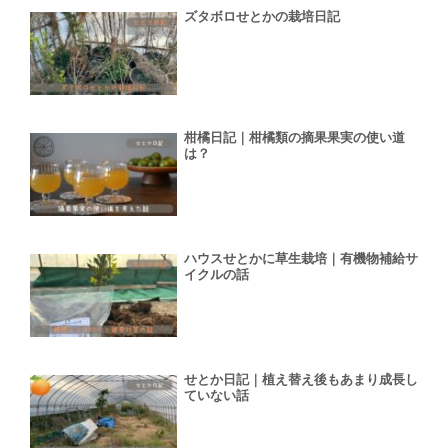
ズタボロせとかの栽培日記
柑橘日記｜柑橘類の摘果果実の使い道
は？
ハウスせとかに草生栽培｜有機物補給サ
イクルの話
せとか日記｜植え替え後もあまり成長し
ていない話