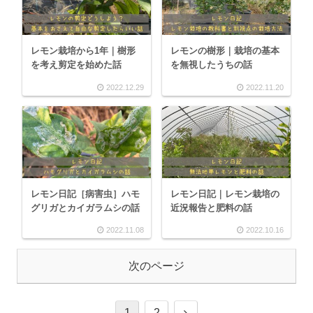
レモン栽培から1年｜樹形
レモンの樹形｜栽培の基本
を考え剪定を始めた話
を無視したうちの話
2022.12.29
2022.11.20
レモン日記［病害虫］ハモ
レモン日記｜レモン栽培の
グリガとカイガラムシの話
近況報告と肥料の話
2022.11.08
2022.10.16
次のページ
1
2