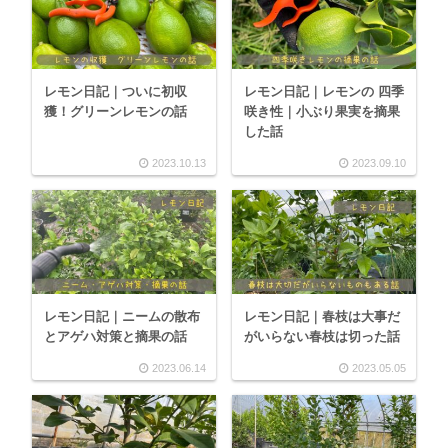
レモン日記｜ついに初収
レモン日記｜レモンの 四季
獲！グリーンレモンの話
咲き性｜小ぶり果実を摘果
した話
2023.10.13
2023.09.10
レモン日記｜ニームの散布
レモン日記｜春枝は大事だ
とアゲハ対策と摘果の話
がいらない春枝は切った話
2023.06.14
2023.05.05