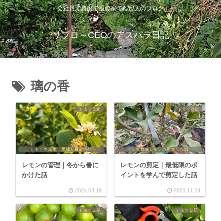
会社員で農家で投資家で料理人のブログ
サブロ～CEOのアスパラ日記
璃の香
レモンの管理｜冬から春に
レモンの剪定｜最低限のポ
かけた話
イントを学んで剪定した話
2024.03.19
2023.11.24