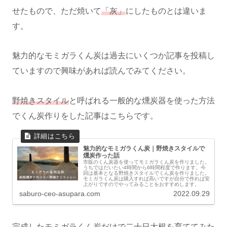
せたもので、ただ焼いて
「灰」
にしたものとは違いま
す。
魅力的なモミガラくん炭は過去にいくつか記事を投稿し
ていますので興味があれば読んでみてください。
野焼きスタイル
と呼ばれる一般的な燻炭器を使った方法
でくん炭作りをした記事はこちらです。
魅力的なモミガラくん炭｜野焼きスタイルで
燻炭作った話
市販のくん炭器を使ってモミガラくん炭を作りました。
うちではだいたい4時間から6時間程度で作ります。今
回は基本となる野焼きスタイルでくん炭を作りました。
モミガラくん炭は購入すれば高いですが自分で作れば安
上がりですのでやってみることをおすすめします。
saburo-ceo-asupara.com
2022.09.29
完成した
モミガラくん炭だけ
で二十日大根を育ててみた