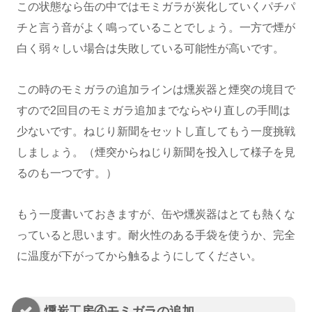
この状態なら缶の中ではモミガラが炭化していくパチパ
チと言う音がよく鳴っていることでしょう。一方で煙が
白く弱々しい場合は失敗している可能性が高いです。
この時のモミガラの追加ラインは燻炭器と煙突の境目で
すので2回目のモミガラ追加までならやり直しの手間は
少ないです。ねじり新聞をセットし直してもう一度挑戦
しましょう。（煙突からねじり新聞を投入して様子を見
るのも一つです。）
もう一度書いておきますが、缶や燻炭器はとても熱くな
っていると思います。耐火性のある手袋を使うか、完全
に温度が下がってから触るようにしてください。
燻炭工房④モミガラの追加