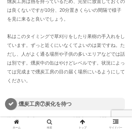
燻炭工房は熱を持っているため、完全に放置しておくの
は良くないですが10分、20分置きくらいの間隔で様子
を見に来ると良いでしょう。
私はこのタイミングで草刈りをしたり果樹の手入れをし
ています。ずっと近くにいなくてよいのは楽ですね。た
だし、人がよく通る場所や子供の多いエリアなどでは話
は別です。燻炭中の缶はやけどレベルです。状況によっ
ては完成まで燻炭工房の目の届く場所にいるようにして
ください。
燻炭工房⑦炭化を待つ
準備から完成まではだいたい1時間半から2時間程度で
す。様子を見た際、蓋から見える部分が灰になり始めて
ホーム
検索
トップ
サイドバー