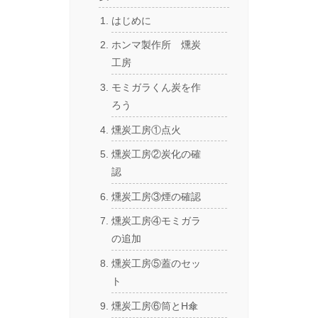
はじめに
ホンマ製作所 燻炭
工房
モミガラくん炭を作
ろう
燻炭工房①点火
燻炭工房②炭化の確
認
燻炭工房③煙の確認
燻炭工房④モミガラ
の追加
燻炭工房⑤蓋のセッ
ト
燻炭工房⑥筒とH傘