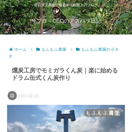
会社員で農家で投資家で料理人のブログ
サブロ～CEOのアスパラ日記
ホーム
もふもふ農園
もふもふ農園の小ネ
タ
燻炭工房でモミガラくん炭｜楽に始める
ドラム缶式くん炭作り
2023.09.18