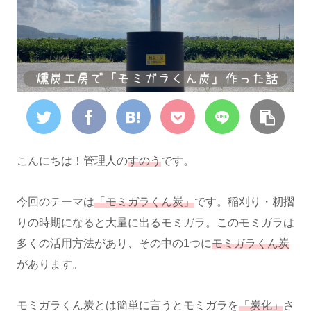
こんにちは！管理人の
すのう
です。
今回のテーマは
「モミガラくん炭」
です。稲刈り・籾摺
りの時期になると大量に出るモミガラ。このモミガラは
多くの活用方法があり、その中の1つに
モミガラくん炭
があります。
モミガラくん炭とは簡単に言うとモミガラを
「炭化」
さ