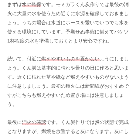
まずは
水の確保
です。モミガラくん炭作りでは最後の消
火に大量の水を使うため近くに水源を確保しておきまし
ょう。うちの場合は水道にホースを繋いでいつでも水を
使える環境にしています。予期せぬ事態に備えてバケツ
1杯程度の水を準備しておくとより安心ですね。
続いて、付近に
燃えやすいものを置かない
ようにしまし
ょう。くん炭は基本的に晴れや曇りの日に作ると思いま
す。近くに枯れた草や紙など燃えやすいものがないよう
に注意しましょう。最初の種火には新聞紙がおすすめで
すがこちらも燃えやすいため置き場には注意しましょ
う。
最後に
消火の確認
です。くん炭作りでは炭の状態で完成
となりますが、燃焼を放置すると灰になります。灰にし