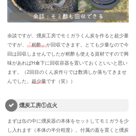
余談ですが、燻炭工房でモミガラくん炭を作ると超少量
ですが、
「籾酢」
が回収できます。とても少量なので今
回は回収しませんでしたが籾酢も使える資材ですので興
味があればH傘下に回収容器を置いておくといいと思い
ます。（2回目のくん炭作りでは数滴しか落ちてきませ
んでした。
超少量
です（笑））
燻炭工房①点火
まずは缶の中に燻炭器の本体をセットしてモミガラを少
し入れます（本体の半分程度）。付属の蓋を置くと燻炭