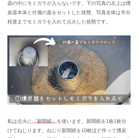
器の中にモミガラが入らないです。下の写真の左上は燻
炭器本体と付属の蓋をセットした状態、写真全体は半分
程度までモミガラを入れて点火した状態です。
私は点火に
「新聞紙」
を使います。新聞紙を1枚1枚分
けてねじります。ねじり新聞紙を10枚ほど作って燻炭