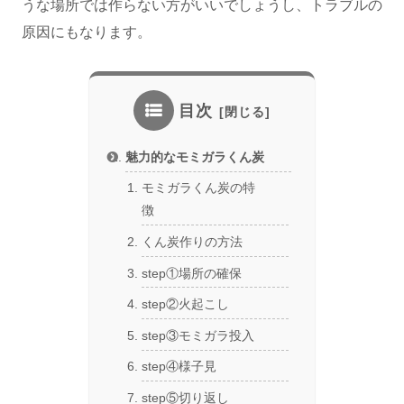
うな場所では作らない方がいいでしょうし、トラブルの
原因にもなります。
目次
魅力的なモミガラくん炭
モミガラくん炭の特
徴
くん炭作りの方法
step①場所の確保
step②火起こし
step③モミガラ投入
step④様子見
step⑤切り返し