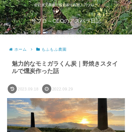
会社員で農家で投資家で料理人のブログ
サブロ～CEOのアスパラ日記
ホーム
もふもふ農園
魅力的なモミガラくん炭｜野焼きスタイ
ルで燻炭作った話
2023.09.18
2022.09.29