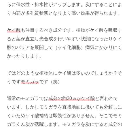
らに保水性・排水性がアップします。炭にすることによ
り内部が多孔質状態となりより高い効果が得られます。
ケイ酸
も注目するべき成分です。植物がケイ酸を吸収す
ると葉が直立し光合成を行いやすい状態になったりケイ
酸のバリアを展開して（ケイ化細胞）病気にかかりにく
かったりします。
ではどのような植物体にケイ酸は多いのでしょうか？そ
うです
モミガラ
です（笑）
通常のモミガラでは
成分の約20％がケイ酸
と言われて
います。しかしモミガラを直接地面に撒いても分解しに
くいためケイ酸補給は即効性がありません。そこでモミ
ガラくん炭が活躍します。モミガラを炭にすると成分の