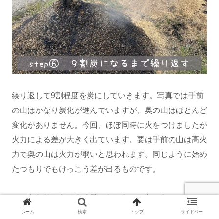
繰り返して9割程度を炭にしていきます。写真では手前
の山はかなり炭化が進んでいますが、奥の山はほとんど
変化がありません。今回、ほぼ同時に火をつけましたが
火力による差が大きく出ています。要は手前の山は高火
力で奥の山は火力が弱いと思われます。同じように始め
たつもりでもけっこう差が出るものです。
このあたりからはよく見ておかないと灰になってしまい
ます。風が強い時は火が出ることもありますので注意
ホーム
検索
トップ
サイドバー