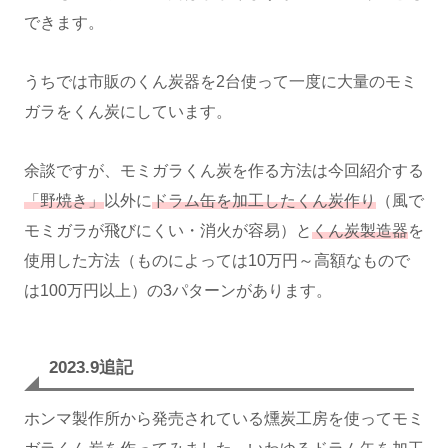
できます。
うちでは市販のくん炭器を2台使って一度に大量のモミ
ガラをくん炭にしています。
余談ですが、モミガラくん炭を作る方法は今回紹介する
「野焼き」
以外に
ドラム缶を加工したくん炭作り
（風で
モミガラが飛びにくい・消火が容易）と
くん炭製造器
を
使用した方法（ものによっては10万円～高額なもので
は100万円以上）の3パターンがあります。
2023.9追記
ホンマ製作所から発売されている燻炭工房を使ってモミ