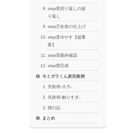
step⑥切り返しの繰
り返し
step⑦全体の仕上げ
step⑧冷やす【超重
要】
step⑨最終確認
step⑩完成
モミガラくん炭失敗例
失敗例-火力-
失敗例-触りすぎ-
煙の話
まとめ