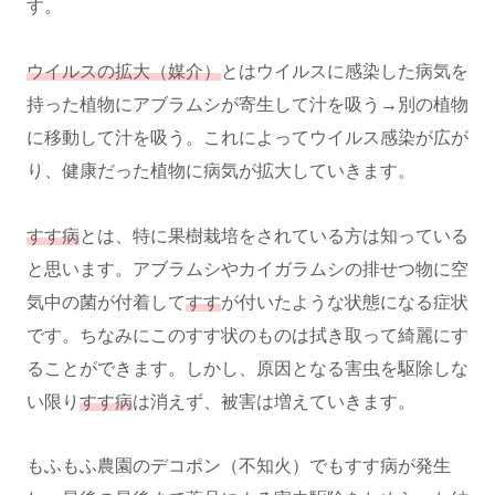
す。
ウイルスの拡大（媒介）
とはウイルスに感染した病気を
持った植物にアブラムシが寄生して汁を吸う→別の植物
に移動して汁を吸う。これによってウイルス感染が広が
り、健康だった植物に病気が拡大していきます。
すす病
とは、特に果樹栽培をされている方は知っている
と思います。アブラムシやカイガラムシの排せつ物に空
気中の菌が付着して
すす
が付いたような状態になる症状
です。ちなみにこのすす状のものは拭き取って綺麗にす
ることができます。しかし、原因となる害虫を駆除しな
い限り
すす病
は消えず、被害は増えていきます。
もふもふ農園のデコポン（不知火）でもすす病が発生