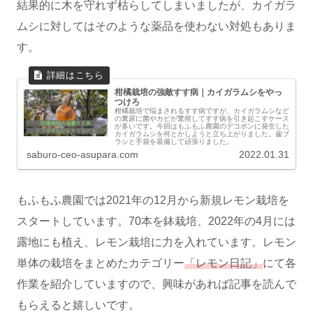
結果的に木を守れず枯らしてしまいましたが、カイガラ
ムシに対してはそのような薬品を使わない対処もありま
す。
柑橘栽培の強敵すす病｜カイガラムシをやっ
つけろ
柑橘栽培で悩まされるすす病ですが、カイガラムシなど
の糞尿に菌やカビが繁殖してすす病を引き起こすケース
が多いです。今回はもふもふ農園のデコポンに発生した
カイガラムシを何とかしようと立ち上がりました。歯ブ
ラシと手袋を装備して頑張りました。
saburo-ceo-asupara.com
2022.01.31
もふもふ農園では2021年の12月から新規レモン栽培を
スタートしています。70本を鉢栽培、2022年の4月には
露地にも植え、レモン栽培に力を入れています。レモン
単体の栽培をまとめたカテゴリー
「レモン日記」
にて各
作業を紹介していますので、興味があれば記事を読んで
もらえると嬉しいです。