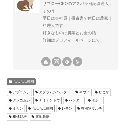
サブローCEOのアスパラ日記管理人：
すのう
平日は会社員｜投資家で休日は農家｜
料理人です。
好きなものは農業とお金の話
詳細はプロフィールページにて
もふもふ農園
アブラムシ
アブラムシハンター
キウイ
せとか
ダンゴムシ
ナミテントウ
ハンター
ポポー
ミカン
もふもふ農園
レモン
有機物マルチ
柑橘栽培
露地栽培