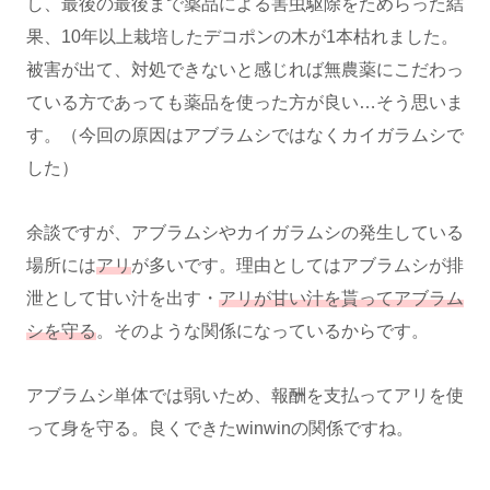
し、最後の最後まで薬品による害虫駆除をためらった結
果、10年以上栽培したデコポンの木が1本枯れました。
被害が出て、対処できないと感じれば無農薬にこだわっ
ている方であっても薬品を使った方が良い…そう思いま
す。（今回の原因はアブラムシではなくカイガラムシで
した）
余談ですが、アブラムシやカイガラムシの発生している
場所には
アリ
が多いです。理由としてはアブラムシが排
泄として甘い汁を出す・
アリが甘い汁を貰ってアブラム
シを守る
。そのような関係になっているからです。
アブラムシ単体では弱いため、報酬を支払ってアリを使
って身を守る。良くできたwinwinの関係ですね。