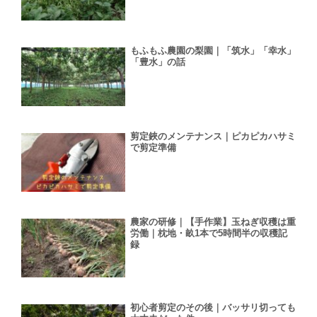
もふもふ農園の梨園｜「筑水」「幸水」
「豊水」の話
剪定鋏のメンテナンス｜ピカピカハサミ
で剪定準備
農家の研修｜【手作業】玉ねぎ収穫は重
労働｜枕地・畝1本で5時間半の収穫記
録
初心者剪定のその後｜バッサリ切っても