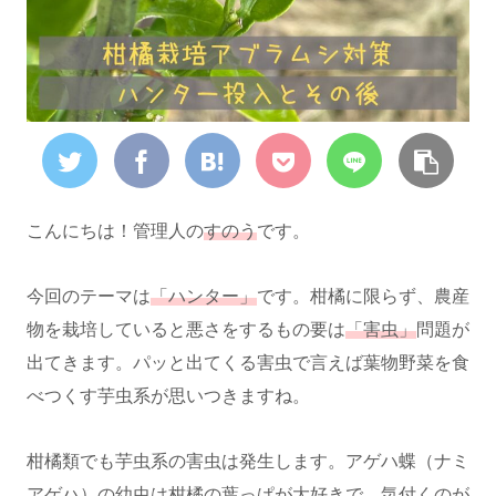
こんにちは！管理人の
すのう
です。
今回のテーマは
「ハンター」
です。柑橘に限らず、農産
物を栽培していると悪さをするもの要は
「害虫」
問題が
出てきます。パッと出てくる害虫で言えば葉物野菜を食
べつくす芋虫系が思いつきますね。
柑橘類でも芋虫系の害虫は発生します。アゲハ蝶（ナミ
アゲハ）の幼虫は柑橘の葉っぱが大好きで、気付くのが