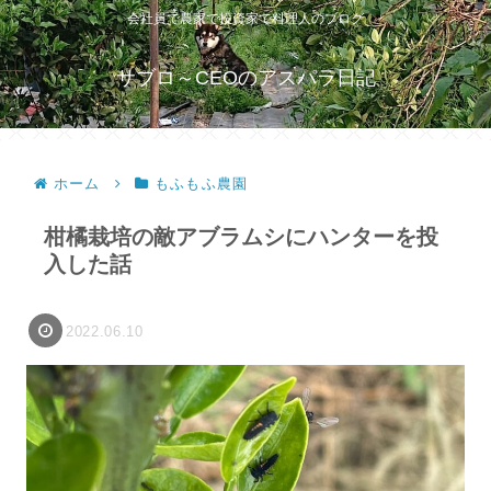
会社員で農家で投資家で料理人のブログ
サブロ～CEOのアスパラ日記
ホーム
もふもふ農園
柑橘栽培の敵アブラムシにハンターを投
入した話
2022.06.10