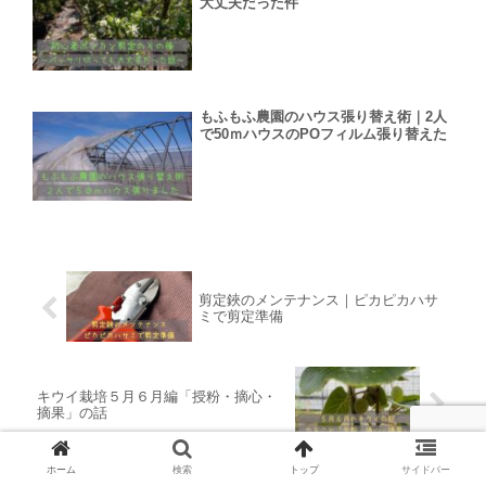
大丈夫だった件
もふもふ農園のハウス張り替え術｜2人
で50ｍハウスのPOフィルム張り替えた
剪定鋏のメンテナンス｜ピカピカハサ
ミで剪定準備
キウイ栽培５月６月編「授粉・摘心・
摘果」の話
ホーム
検索
トップ
サイドバー