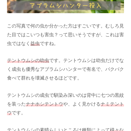
この写真で何の虫か分かった方はすごいです。むしろ見
た目ではこいつも害虫？って思いそうですが、これは害
虫ではなく
益虫
ですね。
テントウムシの幼虫
です。テントウムシは幼虫だけでな
く成虫も優秀なアブラムシハンターで有名で、バクバク
食べて群れを壊滅させるほどです。
テントウムシの成虫で馴染み深いのは背中に七つの黒紋
を装った
ナナホシテントウ
や、よく見かける
ナミテント
ウ
です。
テントウムシの素晴らしいところは種類によって
様々な