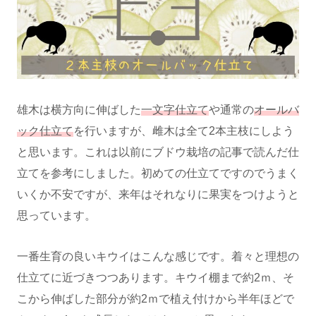
雄木は横方向に伸ばした
一文字仕立て
や通常の
オールバ
ック仕立て
を行いますが、雌木は全て2本主枝にしよう
と思います。これは以前にブドウ栽培の記事で読んだ仕
立てを参考にしました。初めての仕立てですのでうまく
いくか不安ですが、来年はそれなりに果実をつけようと
思っています。
一番生育の良いキウイはこんな感じです。着々と理想の
仕立てに近づきつつあります。キウイ棚まで約2ｍ、そ
こから伸ばした部分が約2ｍで植え付けから半年ほどで