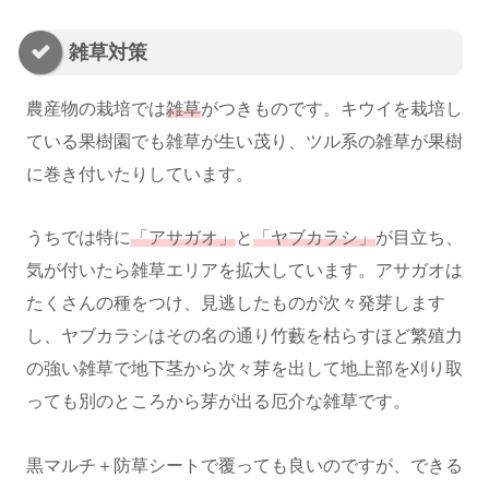
雑草対策
農産物の栽培では
雑草
がつきものです。キウイを栽培し
ている果樹園でも雑草が生い茂り、ツル系の雑草が果樹
に巻き付いたりしています。
うちでは特に
「アサガオ」
と
「ヤブカラシ」
が目立ち、
気が付いたら雑草エリアを拡大しています。アサガオは
たくさんの種をつけ、見逃したものが次々発芽します
し、ヤブカラシはその名の通り竹藪を枯らすほど繁殖力
の強い雑草で地下茎から次々芽を出して地上部を刈り取
っても別のところから芽が出る厄介な雑草です。
黒マルチ＋防草シートで覆っても良いのですが、できる