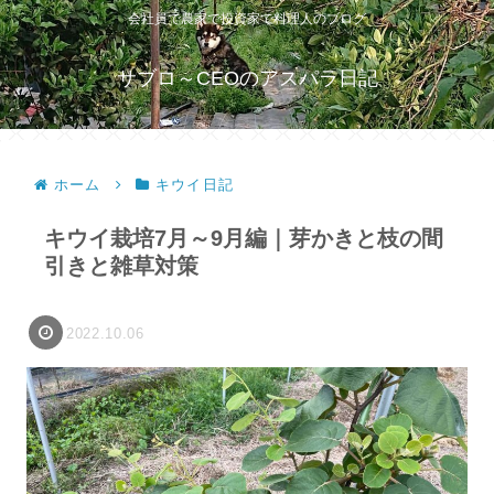
会社員で農家で投資家で料理人のブログ
サブロ～CEOのアスパラ日記
ホーム
キウイ日記
キウイ栽培7月～9月編｜芽かきと枝の間
引きと雑草対策
2022.10.06