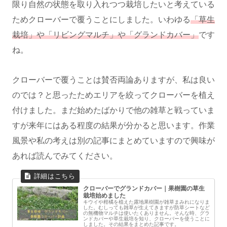
限り自然の状態を取り入れつつ栽培したいと考えている
ためクローバーで覆うことにしました。いわゆる
「草生
栽培」や「リビングマルチ」や「グランドカバー」
です
ね。
クローバーで覆うことは賛否両論ありますが、私は良い
のでは？と思ったためエリアを絞ってクローバーを植え
付けました。まだ始めたばかりで他の雑草と戦っていま
すが来年にはある程度の結果が分かると思います。作業
風景や私の考えは別の記事にまとめていますので興味が
あれば読んでみてください。
クローバーでグランドカバー｜果樹園の草生
栽培始めました
キウイや柑橘を植えた露地果樹園が雑草まみれになりま
した。むしっても雑草が生えてきますが防草シートなど
の無機物マルチは使いたくありません。そんな時、グラ
ンドカバーや草生栽培を知り、クローバーを使うことに
しました。その結果をまとめた記事です。