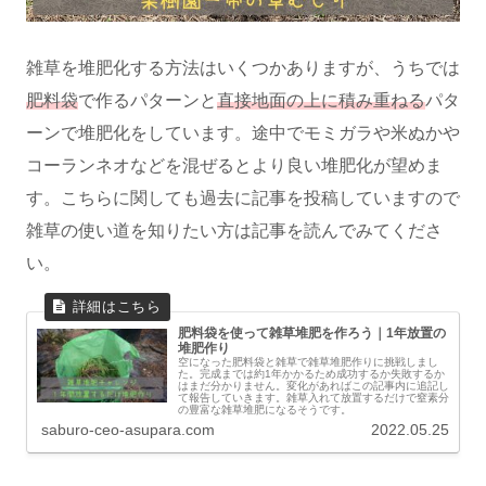
雑草を堆肥化する方法はいくつかありますが、うちでは
肥料袋
で作るパターンと
直接地面の上に積み重ねる
パタ
ーンで堆肥化をしています。途中でモミガラや米ぬかや
コーランネオなどを混ぜるとより良い堆肥化が望めま
す。こちらに関しても過去に記事を投稿していますので
雑草の使い道を知りたい方は記事を読んでみてくださ
い。
肥料袋を使って雑草堆肥を作ろう｜1年放置の
堆肥作り
空になった肥料袋と雑草で雑草堆肥作りに挑戦しまし
た。完成までは約1年かかるため成功するか失敗するか
はまだ分かりません。変化があればこの記事内に追記し
て報告していきます。雑草入れて放置するだけで窒素分
の豊富な雑草堆肥になるそうです。
saburo-ceo-asupara.com
2022.05.25