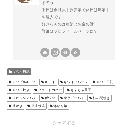
すのう
平日は会社員｜投資家で休日は農家｜
料理人です。
好きなものは農業とお金の話
詳細はプロフィールページにて
キウイ日記
アップルキウイ
キウイ
キウイフルーツ
キウイ日記
キウイ栽培
グランドカバー
もふもふ農園
リビングマルチ
孫悟空
東京ゴールド
枝の間引き
芽かき
草生栽培
雑草対策
シェアする