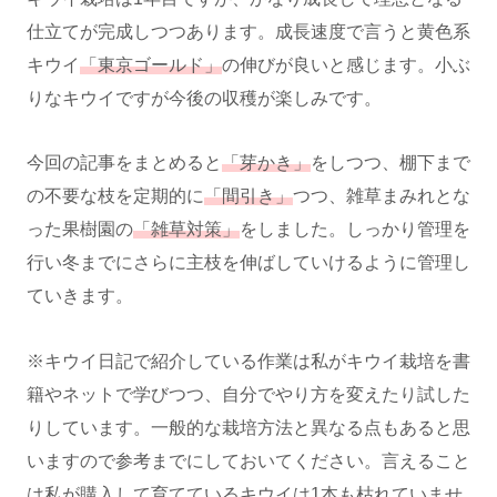
仕立てが完成しつつあります。成長速度で言うと黄色系
キウイ
「東京ゴールド」
の伸びが良いと感じます。小ぶ
りなキウイですが今後の収穫が楽しみです。
今回の記事をまとめると
「芽かき」
をしつつ、棚下まで
の不要な枝を定期的に
「間引き」
つつ、雑草まみれとな
った果樹園の
「雑草対策」
をしました。しっかり管理を
行い冬までにさらに主枝を伸ばしていけるように管理し
ていきます。
※キウイ日記で紹介している作業は私がキウイ栽培を書
籍やネットで学びつつ、自分でやり方を変えたり試した
りしています。一般的な栽培方法と異なる点もあると思
いますので参考までにしておいてください。言えること
は私が購入して育てているキウイは1本も枯れていませ