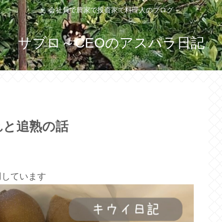
会社員で農家で投資家で料理人のブログ
サブロ～CEOのアスパラ日記
れと追熟の話
用しています