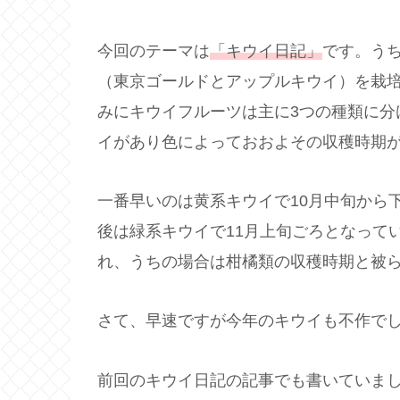
今回のテーマは
「キウイ日記」
です。う
（東京ゴールドとアップルキウイ）を栽培
みにキウイフルーツは主に3つの種類に分
イがあり色によっておおよその収穫時期
一番早いのは黄系キウイで10月中旬から
後は緑系キウイで11月上旬ごろとなって
れ、うちの場合は柑橘類の収穫時期と被
さて、早速ですが今年のキウイも不作で
前回のキウイ日記の記事でも書いていま