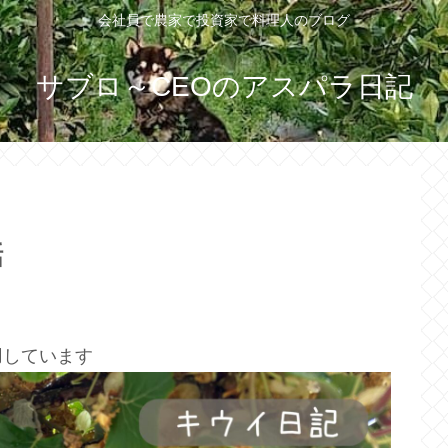
会社員で農家で投資家で料理人のブログ
サブロ～CEOのアスパラ日記
話
用しています