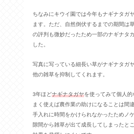
ちなみにキウイ園では今年もナギナタガ
ます。ただ、自然倒伏するまでの期間は
の評判も微妙だったため一部のナギナタ
した。
写真に写っている細長い草がナギナタガ
他の雑草を抑制してくれます。
3年ほど
ナギナタガヤ
を使ってみて個人的
まく使えば農作業の助けになることは間
手入れに時間をかけられなかったためノ
隙間から雑草が出て成長してしまったと