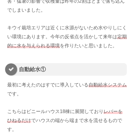
害・猛暑の影響で収穫量は昨年の2割ほどまで落ち込ん
でしまいました。
キウイ栽培エリアは近くに水源がないため水やりしにく
い環境にあります。今年の反省点を活かして来年は
定期
的に水を与えられる環境
を作りたいと思いました。
自動給水①
最初に考えたのはすでに導入している
自動給水システム
です。
こちらはビニールハウス18棟に展開しており
レバーを
ひねるだけ
でハウスの端から端まで水を流せるもので
す。