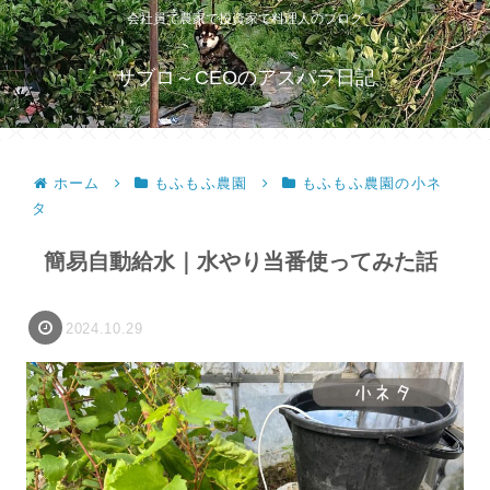
会社員で農家で投資家で料理人のブログ
サブロ～CEOのアスパラ日記
ホーム
もふもふ農園
もふもふ農園の小ネ
タ
簡易自動給水｜水やり当番使ってみた話
2024.10.29