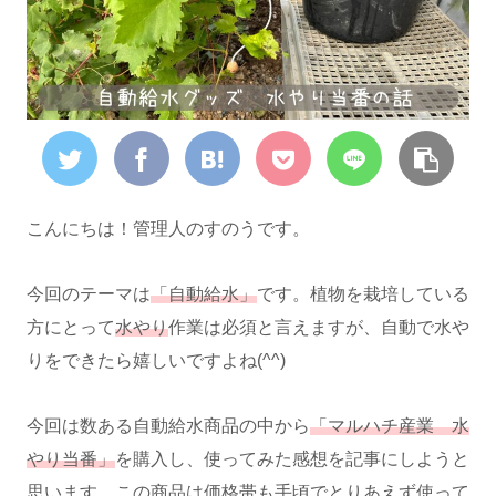
こんにちは！管理人のすのうです。
今回のテーマは
「自動給水」
です。植物を栽培している
方にとって
水やり
作業は必須と言えますが、自動で水や
りをできたら嬉しいですよね(^^)
今回は数ある自動給水商品の中から
「マルハチ産業 水
やり当番」
を購入し、使ってみた感想を記事にしようと
思います。この商品は価格帯も手頃でとりあえず使って