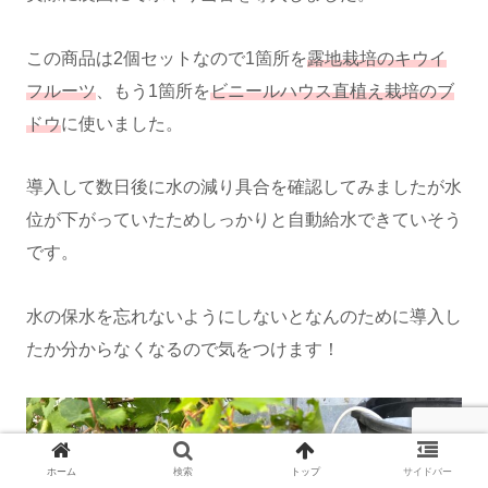
この商品は2個セットなので1箇所を
露地栽培のキウイ
フルーツ
、もう1箇所を
ビニールハウス直植え栽培のブ
ドウ
に使いました。
導入して数日後に水の減り具合を確認してみましたが水
位が下がっていたためしっかりと自動給水できていそう
です。
水の保水を忘れないようにしないとなんのために導入し
たか分からなくなるので気をつけます！
ホーム
検索
トップ
サイドバー