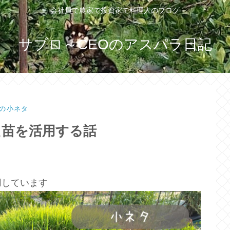
会社員で農家で投資家で料理人のブログ
サブロ～CEOのアスパラ日記
の小ネタ
た苗を活用する話
用しています