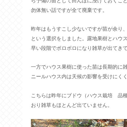
ら予備の苗として田んぼに浸けておくこ
勿体無い話ですが全て廃棄です。
昨年はもうすこし少ないですが苗が余り
という選択をしました。露地果樹とハウ
早い段階でボロボロになり雑草が出てき
一方でハウス果樹に使った苗は長期的に
ニールハウス内は天候の影響を受けにく
こちらは昨年にブドウ（ハウス栽培 品
おり雑草もほとんど出ていません。