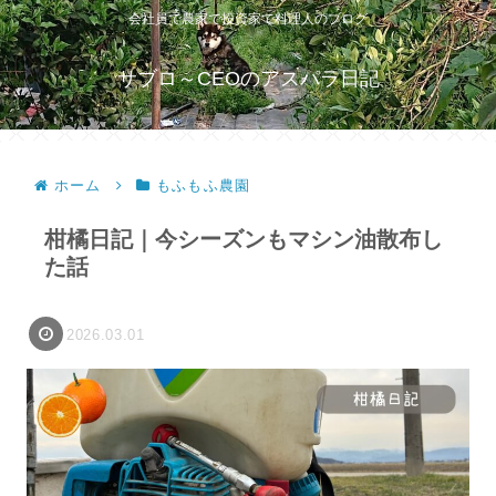
会社員で農家で投資家で料理人のブログ
サブロ～CEOのアスパラ日記
ホーム
もふもふ農園
柑橘日記｜今シーズンもマシン油散布し
た話
2026.03.01