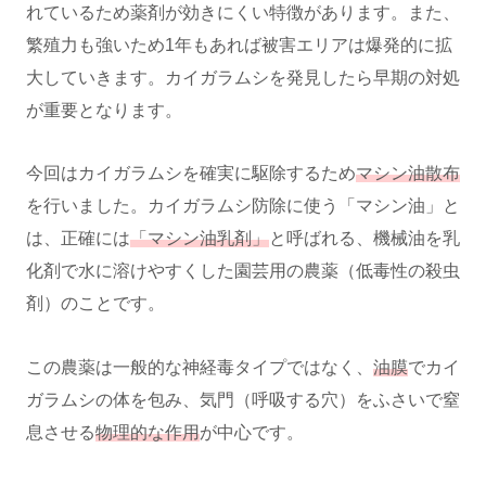
れているため薬剤が効きにくい特徴があります。また、
繁殖力も強いため1年もあれば被害エリアは爆発的に拡
大していきます。カイガラムシを発見したら早期の対処
が重要となります。
今回はカイガラムシを確実に駆除するため
マシン油散布
を行いました。カイガラムシ防除に使う「マシン油」と
は、正確には
「マシン油乳剤」
と呼ばれる、機械油を乳
化剤で水に溶けやすくした園芸用の農薬（低毒性の殺虫
剤）のことです。
この農薬は一般的な神経毒タイプではなく、
油膜
でカイ
ガラムシの体を包み、気門（呼吸する穴）をふさいで窒
息させる
物理的な作用
が中心です。