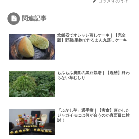
コツメすのうそ
関連記事
炊飯器でオシャレ蒸しケーキ｜【完全
版】野菜/果物で作るまん丸蒸しケーキ
もふもふ農園の黒豆栽培｜【過酷】終わ
らない草むしり
「ふかし芋」選手権｜【実食】蒸かした
ジャガイモには何が合うのか真面目に検
討！