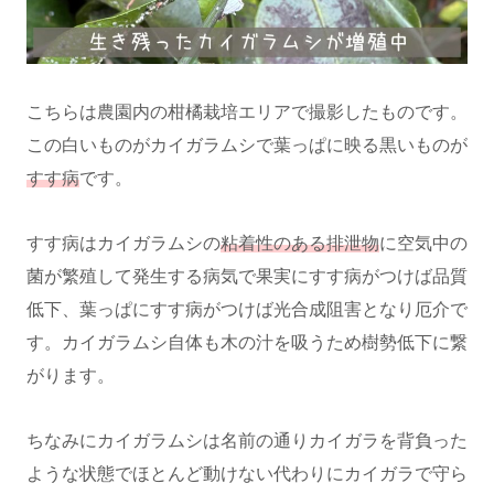
こちらは農園内の柑橘栽培エリアで撮影したものです。
この白いものがカイガラムシで葉っぱに映る黒いものが
すす病
です。
すす病はカイガラムシの
粘着性のある排泄物
に空気中の
菌が繁殖して発生する病気で果実にすす病がつけば品質
低下、葉っぱにすす病がつけば光合成阻害となり厄介で
す。カイガラムシ自体も木の汁を吸うため樹勢低下に繋
がります。
ちなみにカイガラムシは名前の通りカイガラを背負った
ような状態でほとんど動けない代わりにカイガラで守ら