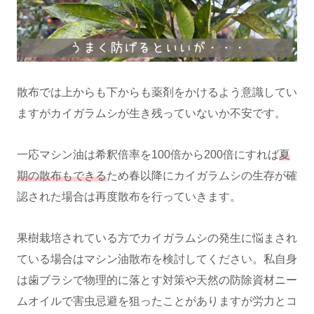
散布では上からも下からも薬剤をかけるよう意識してい
ますがカイガラムシが生き残っていないか不安です。
一応マシン油は希釈倍率を100倍から200倍にすれば
夏
期の散布もできる
ため春以降にカイガラムシの生存が確
認された場合は再度散布を行っていきます。
果樹栽培されている方でカイガラムシの発生に悩まされ
ている場合はマシン油散布を検討してください。私自身
は歯ブラシで物理的に落とす対策や天然の防除資材ニー
ムオイルで害虫忌避を狙ったことがありますが労力とコ