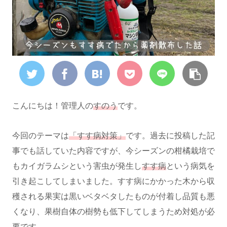
こんにちは！管理人の
すのう
です。
今回のテーマは
「すす病対策」
です。過去に投稿した記
事でも話していた内容ですが、今シーズンの柑橘栽培で
もカイガラムシという害虫が発生し
すす病
という病気を
引き起こしてしまいました。すす病にかかった木から収
穫される果実は黒いベタベタしたものが付着し品質も悪
くなり、果樹自体の樹勢も低下してしまうため対処が必
要です。