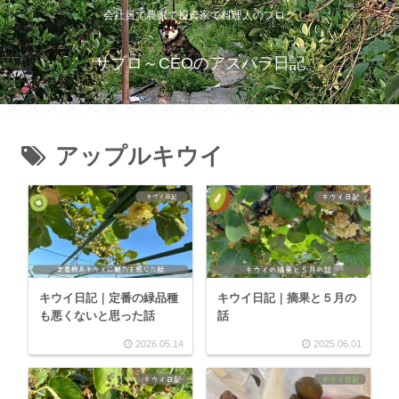
会社員で農家で投資家で料理人のブログ
サブロ～CEOのアスパラ日記
アップルキウイ
キウイ日記｜定番の緑品種
キウイ日記｜摘果と５月の
も悪くないと思った話
話
2026.05.14
2025.06.01