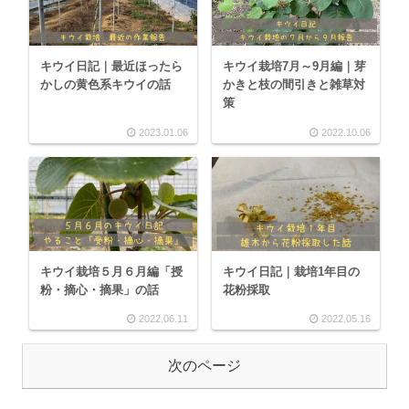
キウイ日記｜最近ほったら
キウイ栽培7月～9月編｜芽
かしの黄色系キウイの話
かきと枝の間引きと雑草対
策
2023.01.06
2022.10.06
キウイ栽培５月６月編「授
キウイ日記｜栽培1年目の
粉・摘心・摘果」の話
花粉採取
2022.06.11
2022.05.16
次のページ