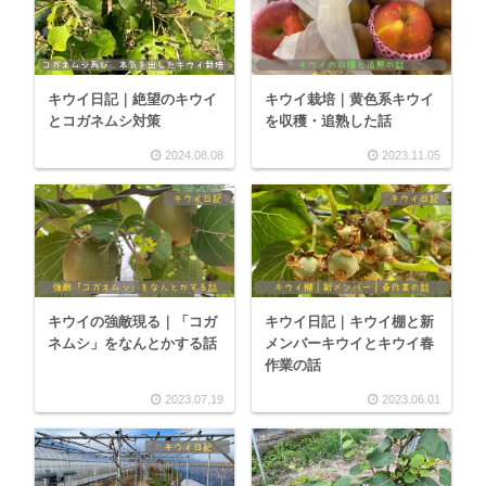
キウイ日記｜絶望のキウイ
キウイ栽培｜黄色系キウイ
とコガネムシ対策
を収穫・追熟した話
2024.08.08
2023.11.05
キウイの強敵現る｜「コガ
キウイ日記｜キウイ棚と新
ネムシ」をなんとかする話
メンバーキウイとキウイ春
作業の話
2023.07.19
2023.06.01