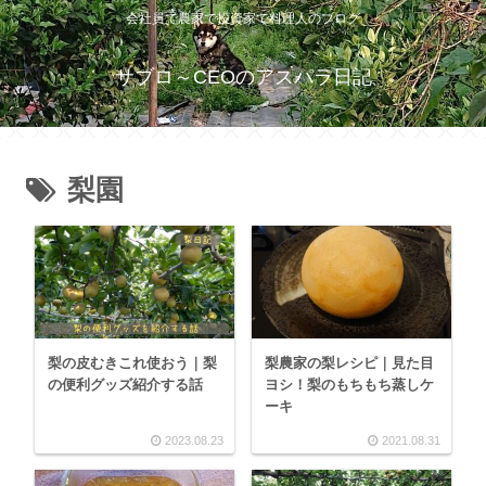
会社員で農家で投資家で料理人のブログ
サブロ～CEOのアスパラ日記
梨園
梨の皮むきこれ使おう｜梨
梨農家の梨レシピ｜見た目
の便利グッズ紹介する話
ヨシ！梨のもちもち蒸しケ
ーキ
2023.08.23
2021.08.31