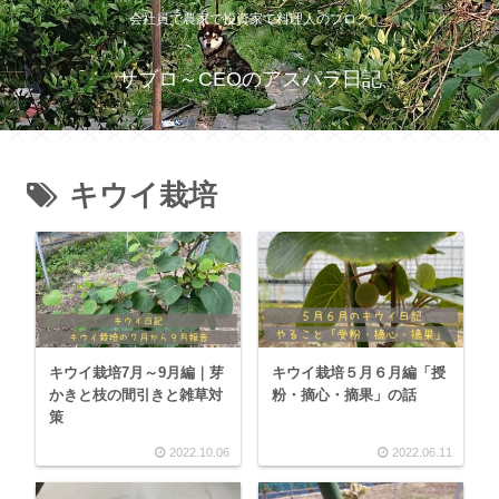
会社員で農家で投資家で料理人のブログ
サブロ～CEOのアスパラ日記
キウイ栽培
キウイ栽培7月～9月編｜芽
キウイ栽培５月６月編「授
かきと枝の間引きと雑草対
粉・摘心・摘果」の話
策
2022.10.06
2022.06.11