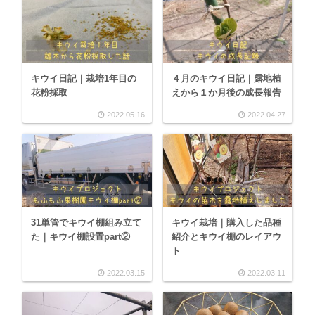
キウイ日記｜栽培1年目の
４月のキウイ日記｜露地植
花粉採取
えから１か月後の成長報告
2022.05.16
2022.04.27
31単管でキウイ棚組み立て
キウイ栽培｜購入した品種
た｜キウイ棚設置part②
紹介とキウイ棚のレイアウ
ト
2022.03.15
2022.03.11