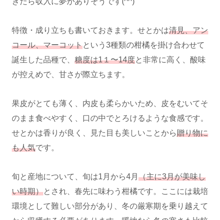
きたら収入に夢がありそうです(^^)
特徴・成り立ちも書いておきます。せとかは
清見、アン
コール、マーコット
という3種類の柑橘を掛け合わせて
誕生した品種で、
糖度は1１〜14度
と非常に高く、酸味
が控えめで、甘さが際立ちます。
果皮がとても薄く、内皮も柔らかいため、皮をむいてそ
のまま食べやすく、口の中でとろけるような食感です。
せとかは香りが良く、見た目も美しいことから
贈り物に
も人気
です。
旬と産地について、旬は1月から4月
（主に3月が美味し
い時期）
とされ、春先に味わう柑橘です。ここには栽培
環境として難しい部分があり、冬の厳寒期を乗り越えて