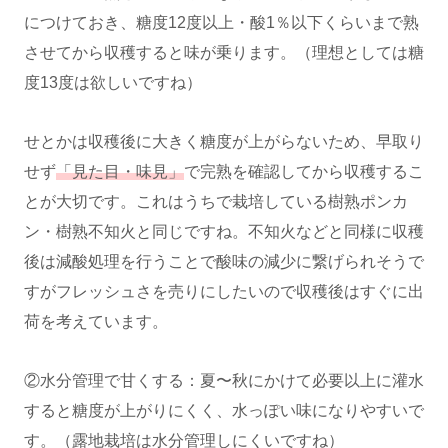
につけておき、糖度12度以上・酸1％以下くらいまで熟
させてから収穫すると味が乗ります。（理想としては糖
度13度は欲しいですね）
せとかは収穫後に大きく糖度が上がらないため、早取り
せず
「見た目・味見」
で完熟を確認してから収穫するこ
とが大切です。これはうちで栽培している樹熟ポンカ
ン・樹熟不知火と同じですね。不知火などと同様に収穫
後は減酸処理を行うことで酸味の減少に繋げられそうで
すがフレッシュさを売りにしたいので収穫後はすぐに出
荷を考えています。
②水分管理で甘くする：夏〜秋にかけて必要以上に灌水
すると糖度が上がりにくく、水っぽい味になりやすいで
す。（露地栽培は水分管理しにくいですね）