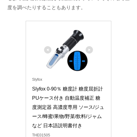
度を調べたりすることもあります。
Slyfox
Slyfox 0-90％ 糖度計 糖度屈折計 
PUケース付き 自動温度補正 糖
度測定器 高濃度専用 ソース/ジュ
ース/蜂蜜/果物/野菜/飲料/ジャム
など 日本語説明書付き
‎THE01505