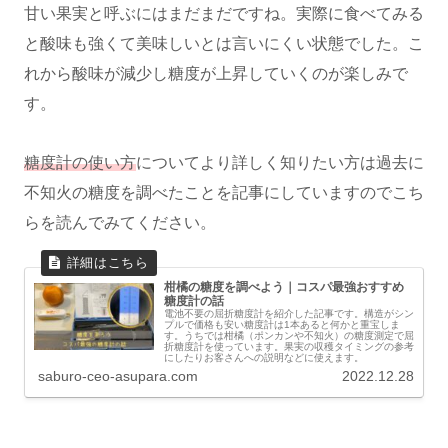
甘い果実と呼ぶにはまだまだですね。実際に食べてみる
と酸味も強くて美味しいとは言いにくい状態でした。こ
れから酸味が減少し糖度が上昇していくのが楽しみで
す。
糖度計の使い方
についてより詳しく知りたい方は過去に
不知火の糖度を調べたことを記事にしていますのでこち
らを読んでみてください。
柑橘の糖度を調べよう｜コスパ最強おすすめ
糖度計の話
電池不要の屈折糖度計を紹介した記事です。構造がシン
プルで価格も安い糖度計は1本あると何かと重宝しま
す。うちでは柑橘（ポンカンや不知火）の糖度測定で屈
折糖度計を使っています。果実の収穫タイミングの参考
にしたりお客さんへの説明などに使えます。
saburo-ceo-asupara.com
2022.12.28