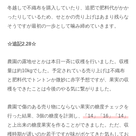
冬越しで不織布を購入していたり、追肥で肥料代がかか
ったりしているため、せとかの売り上げはあまり残らな
そうですが最初の一歩として噛み締めていきます。
☆追記2.28☆
農園の露地せとかは本日一斉に収穫を行いました。収穫
量は約10kgでした。予定されている売り上げは不織布
と肥料代でトントンか微妙に赤字予想ですが、果実の収
穫をできたことは今後のやる気に繋がりました。
農園で傷のある売り物にならない果実の糖度チェックを
行った結果、3個の糖度を計測し、
「14」「16」「14」
と上出来の糖度果実を作ることができました。ただ、収
穫時期が遅いのか若干ですが味がボケてきた気もしてお