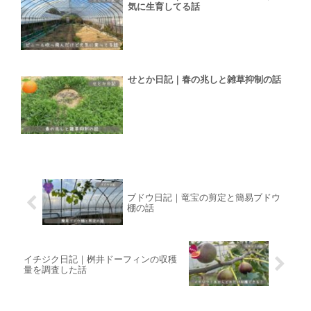
気に生育してる話
せとか日記｜春の兆しと雑草抑制の話
ブドウ日記｜竜宝の剪定と簡易ブドウ
棚の話
イチジク日記｜桝井ドーフィンの収穫
量を調査した話