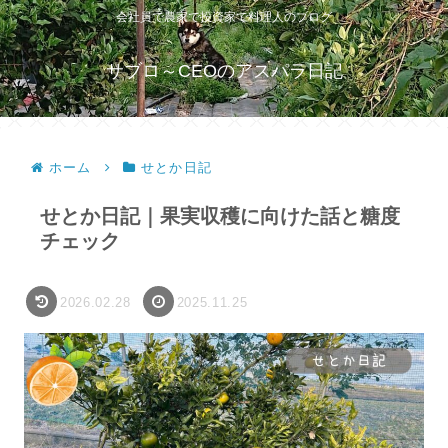
会社員で農家で投資家で料理人のブログ
サブロ～CEOのアスパラ日記
ホーム
せとか日記
せとか日記｜果実収穫に向けた話と糖度
チェック
2026.02.28
2025.11.25