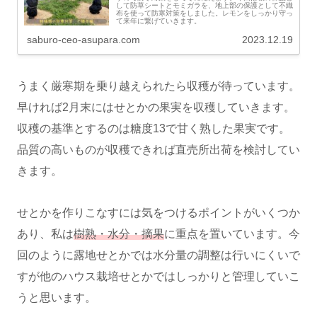
して防草シートとモミガラを、地上部の保護として不織
布を使って防寒対策をしました。レモンをしっかり守っ
て来年に繋げていきます。
saburo-ceo-asupara.com
2023.12.19
うまく厳寒期を乗り越えられたら収穫が待っています。
早ければ2月末にはせとかの果実を収穫していきます。
収穫の基準とするのは糖度13で甘く熟した果実です。
品質の高いものが収穫できれば直売所出荷を検討してい
きます。
せとかを作りこなすには気をつけるポイントがいくつか
あり、私は
樹熟・水分・摘果
に重点を置いています。今
回のように露地せとかでは水分量の調整は行いにくいで
すが他のハウス栽培せとかではしっかりと管理していこ
うと思います。