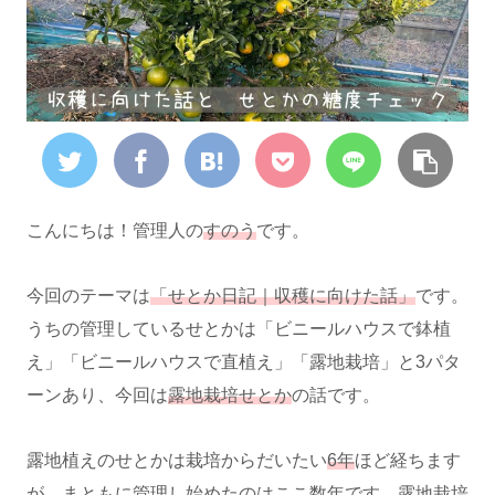
こんにちは！管理人の
すのう
です。
今回のテーマは
「せとか日記｜収穫に向けた話」
です。
うちの管理しているせとかは「ビニールハウスで鉢植
え」「ビニールハウスで直植え」「露地栽培」と3パタ
ーンあり、今回は
露地栽培せとか
の話です。
露地植えのせとかは栽培からだいたい
6年
ほど経ちます
が、まともに管理し始めたのはここ数年です。露地栽培