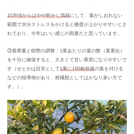
10月頃からはやや乾かし気味
にして、葉がしおれない
範囲で水分ストレスをかけると糖度が上がりやすいとさ
れており、今年はいい感じの雨量だと思っています。
③着果量と樹勢の調整：1果あたりの葉の数（葉果比）
を十分に確保すると、大きくて甘い果実になりやすいで
す（せとかは目安として
1果に100枚前後
の葉を付ける
などの指導例があり、柑橘類としてはかなり多い方で
す。）。