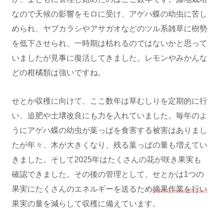
なので天候の影響をモロに受け、アゲハ蝶の幼虫に苦し
められ、ヤブカラシやアサガオなどのツル系雑草に樹勢
を低下させられ、一時期は枯れるのではないかと思って
いましたが見事に復活してきました。レモンやみかんな
どの柑橘類は強いですね。
せとか収穫に向けて、ここ数年は草むしりを定期的に行
い、追肥や土壌改良にも力を入れていました。毎年のよ
うにアゲハ蝶の幼虫が葉っぱを食害する被害はありまし
たが年々、木が大きくなり、残る葉っぱの量も増えてい
きました。そして2025年はたくさんの花が咲き果実も
確認できました。その後の管理として、せとかは1つの
果実にたくさんのエネルギーを送るため
摘果作業を行い
果実の量を減らして収穫に備えています。