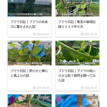
ブドウ日記｜ブドウの生命
ブドウ日記｜竜宝の栽培記
力に驚かされた話
録２０２５年６月
2025.09.22
2025.06.19
ブドウ日記｜芽かきと摘心
ブドウ日記｜ブドウの枝に
と風よけの話
小さな粒？疑問を調べてみ
た話
2025.06.02
2025.05.20