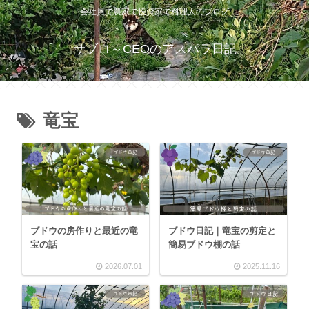
会社員で農家で投資家で料理人のブログ
サブロ～CEOのアスパラ日記
竜宝
ブドウの房作りと最近の竜
ブドウ日記｜竜宝の剪定と
宝の話
簡易ブドウ棚の話
2026.07.01
2025.11.16