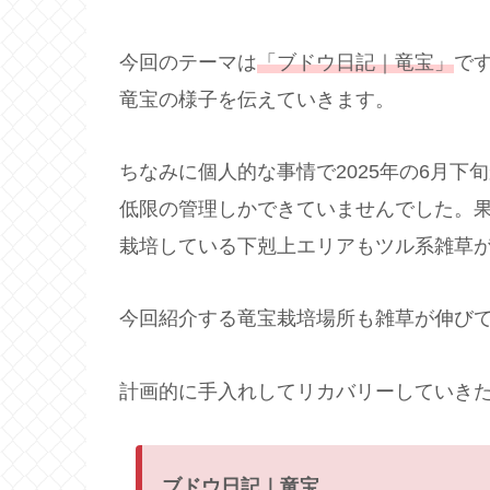
今回のテーマは
「ブドウ日記｜竜宝」
で
竜宝の様子を伝えていきます。
ちなみに個人的な事情で2025年の6月下
低限の管理しかできていませんでした。
栽培している下剋上エリアもツル系雑草
今回紹介する竜宝栽培場所も雑草が伸び
計画的に手入れしてリカバリーしていき
ブドウ日記｜竜宝