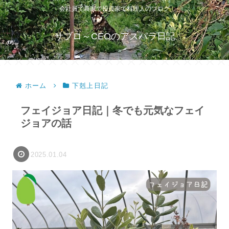
会社員で農家で投資家で料理人のブログ
サブロ～CEOのアスパラ日記
ホーム
下剋上日記
フェイジョア日記｜冬でも元気なフェイ
ジョアの話
2025.01.04