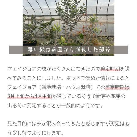
フェイジョアの枝がたくさん出てきたので
剪定時期
を調
べてみることにしました。ネットで集めた情報によると
フェイジョア（露地栽培・ハウス栽培）での
剪定時期は
3月上旬から4月中旬
が適しているそうで新芽や花芽の
出る前に剪定することが一般的のようです。
見た目的には枝が混み合ってきたと感じますが剪定はも
う少し待つようにします。