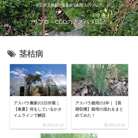
会社員で農家で投資家で料理人のブログ
サブロ～CEOのアスパラ日記
茎枯病
アスパラ栽培の1年｜【長
アスパラ農家の1日作業｜
期収穫】栽培の流れをまと
【春夏】何をしているかタ
めてみた！
イムラインで解説
2021.07.18
2021.07.02