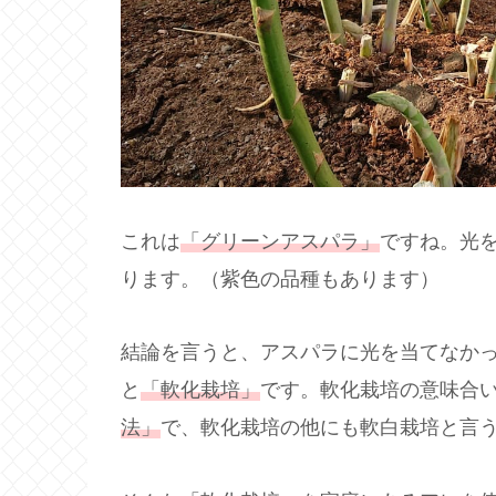
これは
「グリーンアスパラ」
ですね。光
ります。（紫色の品種もあります）
結論を言うと、アスパラに光を当てなか
と
「軟化栽培」
です。軟化栽培の意味合
法」
で、軟化栽培の他にも軟白栽培と言