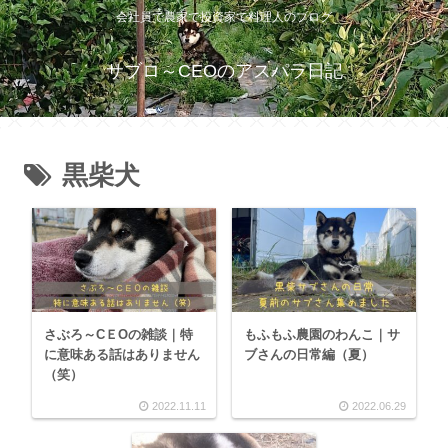
会社員で農家で投資家で料理人のブログ
サブロ～CEOのアスパラ日記
黒柴犬
さぶろ～CＥОの雑談｜特
もふもふ農園のわんこ｜サ
に意味ある話はありません
ブさんの日常編（夏）
（笑）
2022.11.11
2022.06.29