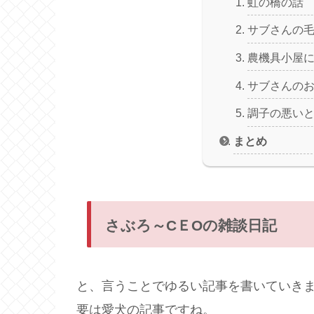
虹の橋の話
サブさんの
農機具小屋
サブさんの
調子の悪い
まとめ
さぶろ～CＥОの雑談日記
と、言うことでゆるい記事を書いていき
要は愛犬の記事ですね。