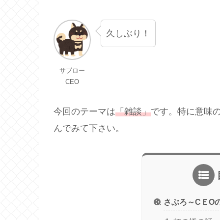
久しぶり！
サブロー
CEO
今回のテーマは
「雑談」
です。特に意味
んでみて下さい。
さぶろ～CＥО