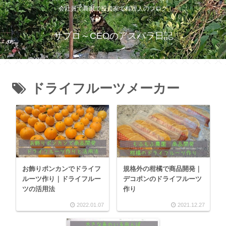
会社員で農家で投資家で料理人のブログ
サブロ～CEOのアスパラ日記
ドライフルーツメーカー
お飾りポンカンでドライフ
規格外の柑橘で商品開発｜
ルーツ作り｜ドライフルー
デコポンのドライフルーツ
ツの活用法
作り
2022.01.07
2021.12.27