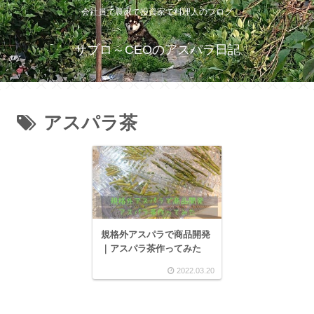
会社員で農家で投資家で料理人のブログ
サブロ～CEOのアスパラ日記
アスパラ茶
規格外アスパラで商品開発
｜アスパラ茶作ってみた
2022.03.20