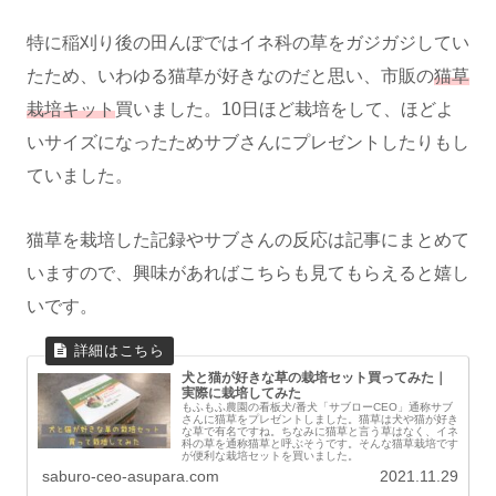
特に稲刈り後の田んぼではイネ科の草をガジガジしてい
たため、いわゆる猫草が好きなのだと思い、市販の
猫草
栽培キット
買いました。10日ほど栽培をして、ほどよ
いサイズになったためサブさんにプレゼントしたりもし
ていました。
猫草を栽培した記録やサブさんの反応は記事にまとめて
いますので、興味があればこちらも見てもらえると嬉し
いです。
犬と猫が好きな草の栽培セット買ってみた｜
実際に栽培してみた
もふもふ農園の看板犬/番犬「サブローCEO」通称サブ
さんに猫草をプレゼントしました。猫草は犬や猫が好き
な草で有名ですね。ちなみに猫草と言う草はなく、イネ
科の草を通称猫草と呼ぶそうです。そんな猫草栽培です
が便利な栽培セットを買いました。
saburo-ceo-asupara.com
2021.11.29