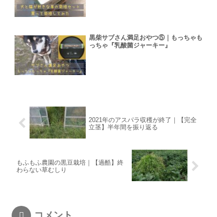
黒柴サブさん満足おやつ⑤｜もっちゃも
っちゃ『乳酸菌ジャーキー』
2021年のアスパラ収穫が終了｜【完全
立茎】半年間を振り返る
もふもふ農園の黒豆栽培｜【過酷】終
わらない草むしり
コメント