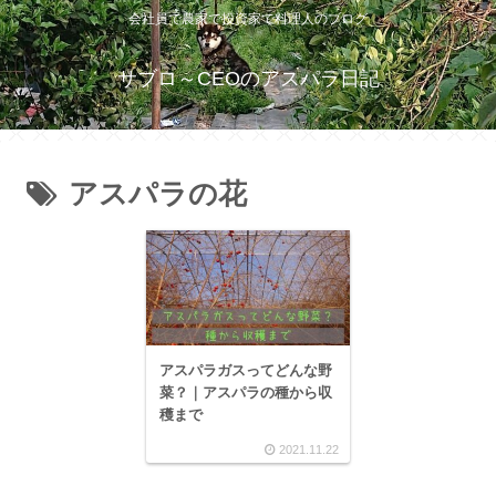
会社員で農家で投資家で料理人のブログ
サブロ～CEOのアスパラ日記
アスパラの花
アスパラガスってどんな野
菜？｜アスパラの種から収
穫まで
2021.11.22