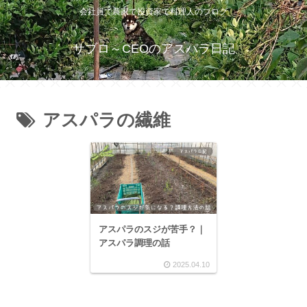
会社員で農家で投資家で料理人のブログ
サブロ～CEOのアスパラ日記
アスパラの繊維
アスパラのスジが苦手？｜
アスパラ調理の話
2025.04.10